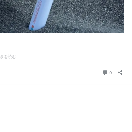
環
きを読む
境
に
コメント
0
も
体
に
も
配
慮
し
た
リ
ッ