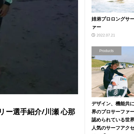
姉弟プロロングサ
ァー
2022.07.21
Products
デザイン、機能共
エントリー選手紹介/川瀬 心那
界のプロサーファ
認められている世
人気のサーフアク