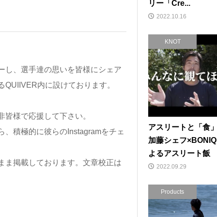
リー「Cre...
2022.10.16
KNOT
ーし、選手達の思いを皆様にシェア
UIIVER内に設けております。
非皆様で応援して下さい。
アスリートと「食
極的に彼らのInstagramをチェ
加藤シェフ×BONI
よるアスリート飯
まま掲載しております。文章校正は
2022.09.29
Products