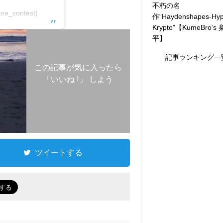
不朽の名
ine_contest)
作“Haydenshapes-Hyp
Krypto”【KumeBro’s
平】
記事ランキング一
この記事が気に入ったら
「いいね !」 しよう
ツイートする