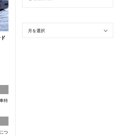
月を選択
ード
車特
につ