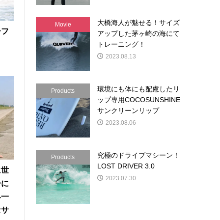
大橋海人が魅せる！サイズ
Movie
ーフ
アップした茅ヶ崎の海にて
トレーニング！
2023.08.13
環境にも体にも配慮したリ
Products
ップ専用COCOSUNSHINE
サンクリーンリップ
2023.08.06
究極のドライブマシーン！
Products
LOST DRIVER 3.0
に世
2023.07.30
ーに
界一
セサ