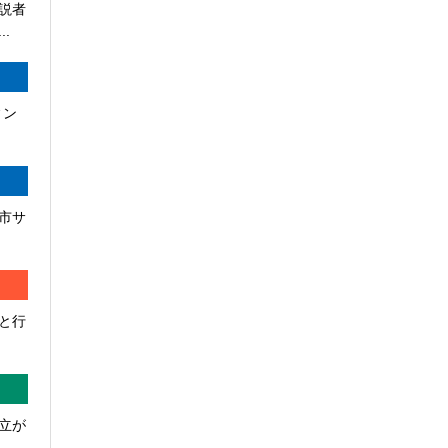
説者
.
ィン
市サ
と行
立が