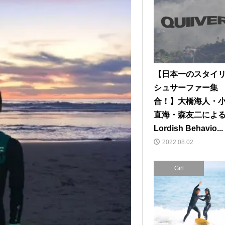
【日本一のスタイ
シュサーファー集
合！】大橋海人・
直海・森友二によ
Lordish Behavio...
2022.08.02
Girl