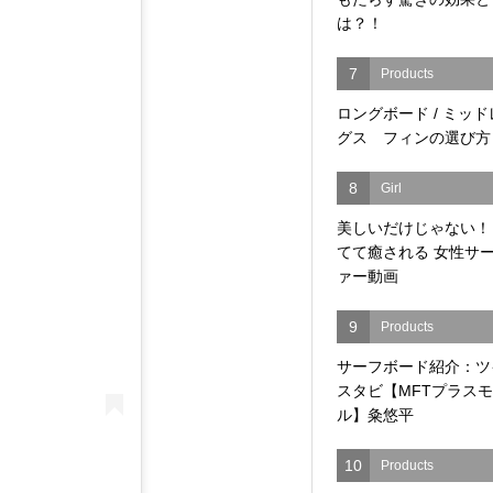
は？！
7
Products
ロングボード / ミッ
グス フィンの選び方
8
Girl
美しいだけじゃない！
てて癒される 女性サ
ァー動画
9
Products
サーフボード紹介：ツ
スタビ【MFTプラス
ル】粂悠平
10
Products