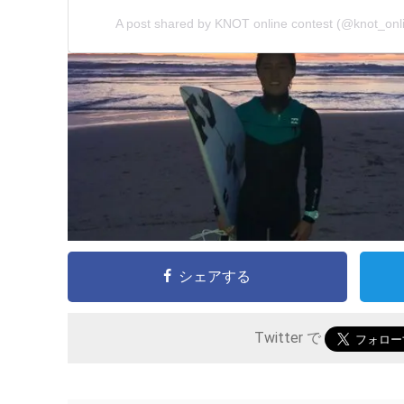
A post shared by KNOT online contest (@knot_onl
シェアする
Twitter で