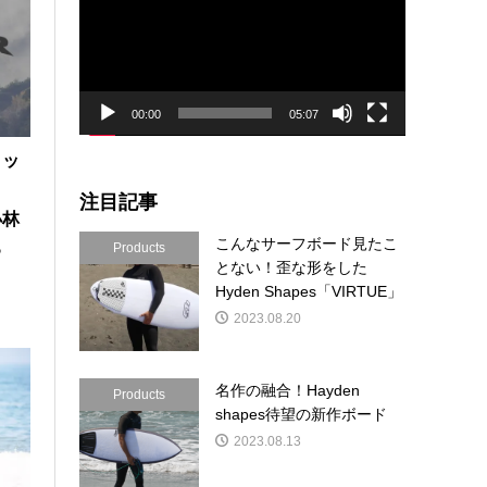
プ
レ
ー
ヤ
ー
00:00
05:07
リッ
注目記事
小林
こんなサーフボード見たこ
る
Products
とない！歪な形をした
Hyden Shapes「VIRTUE」
2023.08.20
名作の融合！Hayden
Products
shapes待望の新作ボード
2023.08.13