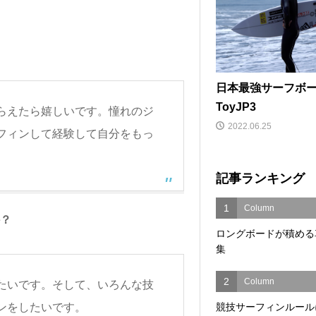
日本最強サーフボ
ToyJP3
らえたら嬉しいです。憧れのジ
2022.06.25
フィンして経験して自分をもっ
記事ランキング
1
Column
か？
ロングボードが積める
集
2
Column
たいです。そして、いろんな技
競技サーフィンルール
ンをしたいです。