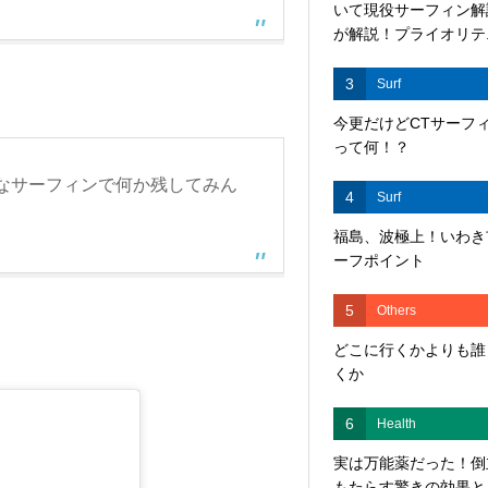
いて現役サーフィン解
が解説！プライオリテ..
3
Surf
今更だけどCTサーフ
って何！？
なサーフィンで何か残してみん
4
Surf
。
福島、波極上！いわき
ーフポイント
5
Others
どこに行くかよりも誰
くか
6
Health
実は万能薬だった！倒
もたらす驚きの効果と