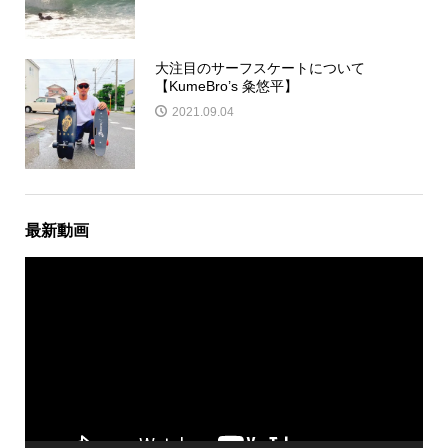
大注目のサーフスケートについて
【KumeBro’s 粂悠平】
2021.09.04
最新動画
動
画
プ
レ
ー
ヤ
ー