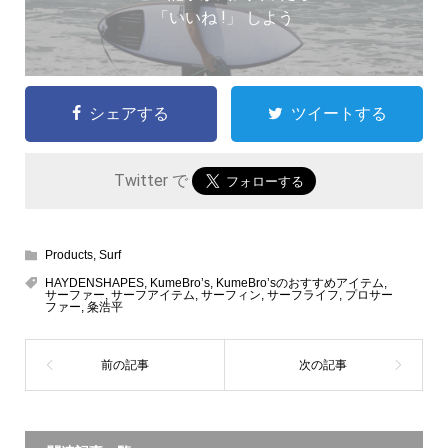
「いいね !」 しよう
シェアする
ツイートする
Twitter で
Products
,
Surf
HAYDENSHAPES
,
KumeBro’s
,
KumeBro’sのおすすめアイテム
,
サーファー
,
サーフアイテム
,
サーフィン
,
サーフライフ
,
プロサー
ファー
,
粂浩平