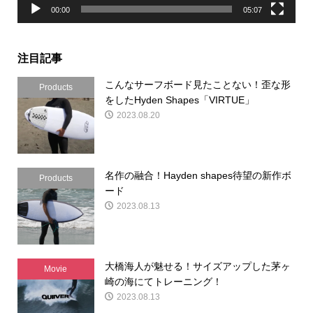
00:00
05:07
注目記事
こんなサーフボード見たことない！歪な形
Products
をしたHyden Shapes「VIRTUE」
2023.08.20
名作の融合！Hayden shapes待望の新作ボ
Products
ード
2023.08.13
大橋海人が魅せる！サイズアップした茅ヶ
Movie
崎の海にてトレーニング！
2023.08.13