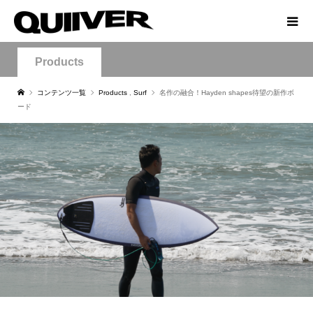
Products
コンテンツ一覧
Products
,
Surf
名作の融合！Hayden shapes待望の新作ボ
ード