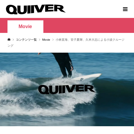
Movie
コンテンツ一覧
Movie
小林直海、笹子夏輝、久米大志による小波クルージ
ング