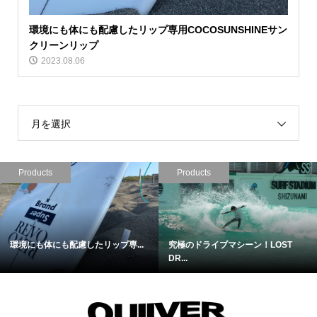
環境にも体にも配慮したリップ専用COCOSUNSHINEサン
クリーンリップ
2023.08.06
月を選択
Products
Products
シーン！LOST
待望のモデル２！さらに進化したL...
2人のワールドチ