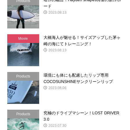
Products
ード
2023.08.13
大橋海人が魅せる！サイズアップした茅ヶ
Movie
崎の海にてトレーニング！
2023.08.13
環境にも体にも配慮したリップ専用
Products
COCOSUNSHINEサンクリーンリップ
2023.08.06
究極のドライブマシーン！LOST DRIVER
Products
3.0
2023.07.30