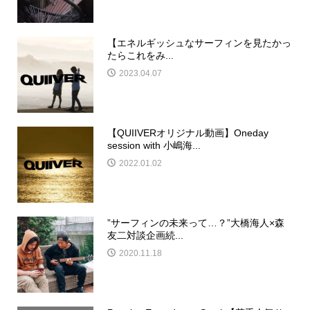
【エネルギッシュなサーフィンを見たかっ
たらこれをみ...
2023.04.07
【QUIIVERオリジナル動画】Oneday
session with 小嶋海...
2022.01.02
”サーフィンの未来って…？”大橋海人×森
友二対談企画続...
2020.11.18