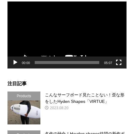
動
画
プ
レ
ー
ヤ
ー
00:00
05:07
注目記事
こんなサーフボード見たことない！歪な形
Products
をしたHyden Shapes「VIRTUE」
2023.08.20
名作の融合！Hayden shapes待望の新作ボ