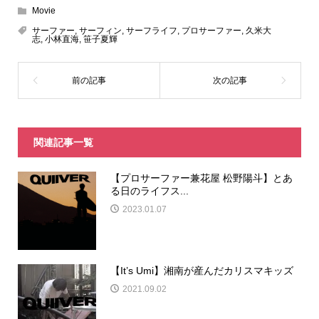
Movie
サーファー
,
サーフィン
,
サーフライフ
,
プロサーファー
,
久米大
志
,
小林直海
,
笹子夏輝
関連記事一覧
【プロサーファー兼花屋 松野陽斗】とあ
る日のライフス...
2023.01.07
【It’s Umi】湘南が産んだカリスマキッズ
2021.09.02