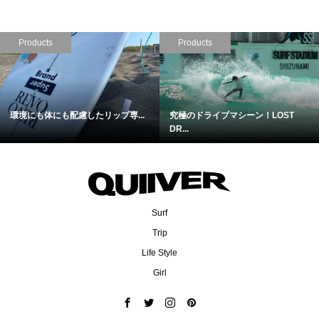
Products
Products
待望のモデル２！さらに進化したL...
2人のワールドチャンピオンが開発.
Surf
Trip
Life Style
Girl