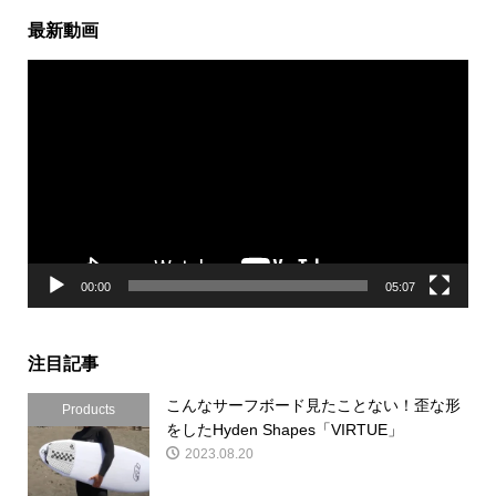
最新動画
動
画
プ
レ
ー
ヤ
ー
00:00
05:07
注目記事
こんなサーフボード見たことない！歪な形
Products
をしたHyden Shapes「VIRTUE」
2023.08.20