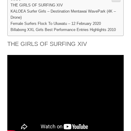
THE GIRLS OF SURFING XIV
KALOEA Surfer Girls – Destination Mentawai WavePark (4K –
Drone)
Female Surfers Flock To Uluwatu – 12 February 2020
Billabong XXL Girls Best Performance Entries Highlights 2010
THE GIRLS OF SURFING XIV