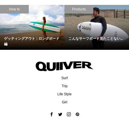
How to
Products
ゲッティングアウト：ロングボード
こんなサーフボード見たことない...
編
Surf
Trip
Life Style
Girl