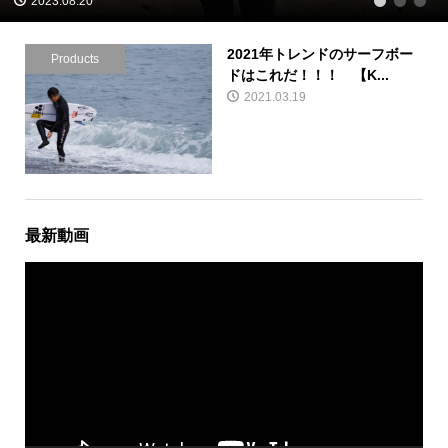
2023.08.20
1
2
3
2021年トレンドのサーフボー
Products
ドはこれだ！！！ 【K...
2021.03.19
最新動画
動
画
プ
レ
ー
ヤ
ー