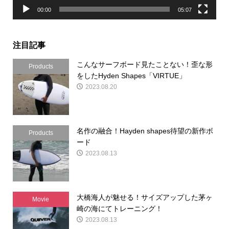
00:00
05:07
注目記事
こんなサーフボード見たことない！歪な形
Products
をしたHyden Shapes「VIRTUE」
2023.08.20
名作の融合！Hayden shapes待望の新作ボ
Products
ード
2023.08.13
大橋海人が魅せる！サイズアップした茅ヶ
Movie
崎の海にてトレーニング！
2023.08.13