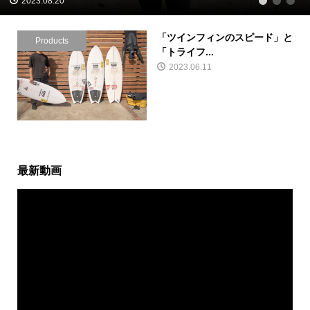
2023.08.20
1
2
3
「ツインフィンのスピード」と
Products
「トライフ...
2023.06.11
最新動画
動
画
プ
レ
ー
ヤ
ー