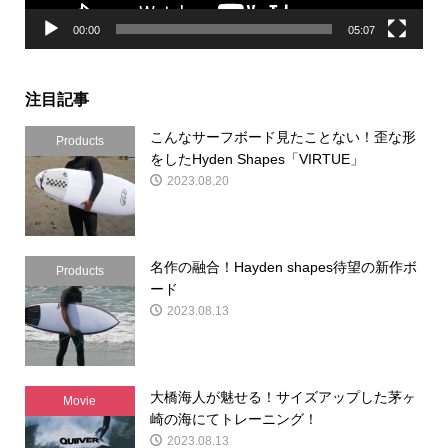
00:00
05:07
注目記事
こんなサーフボード見たことない！歪な形
Products
をしたHyden Shapes「VIRTUE」
2023.08.20
名作の融合！Hayden shapes待望の新作ボ
Products
ード
2023.08.13
大橋海人が魅せる！サイズアップした茅ヶ
Movie
崎の海にてトレーニング！
2023.08.13