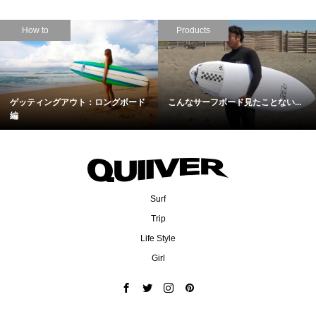
How to
Products
ゲッティングアウト：ロングボード
こんなサーフボード見たことない...
編
Surf
Trip
Life Style
Girl