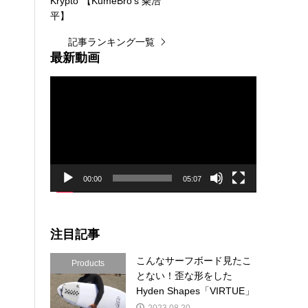
Krypto”【KumeBro’s 粂浩
平】
記事ランキング一覧
最新動画
動
画
プ
レ
ー
ヤ
ー
00:00
05:07
注目記事
こんなサーフボード見たこ
Products
とない！歪な形をした
Hyden Shapes「VIRTUE」