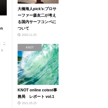
2023.08.13
大橋海人pick’s:プロサ
ーファー森友二が考え
る国内サーフコンペに
ついて
n
2020.11.25
す。こ
KNOT
クト
KNOT online cotest事
務局 レポート vol.1
2021.05.25