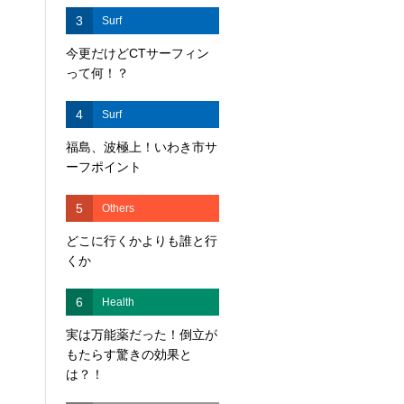
3
Surf
今更だけどCTサーフィン
って何！？
4
Surf
福島、波極上！いわき市サ
ーフポイント
5
Others
どこに行くかよりも誰と行
くか
6
Health
実は万能薬だった！倒立が
もたらす驚きの効果と
は？！