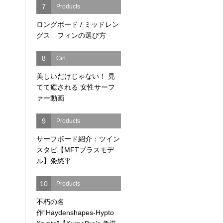
7
Products
ロングボード / ミッドレン
グス フィンの選び方
8
Girl
美しいだけじゃない！ 見
てて癒される 女性サーフ
ァー動画
9
Products
サーフボード紹介：ツイン
スタビ【MFTプラスモデ
ル】粂悠平
10
Products
不朽の名
作“Haydenshapes-Hypto