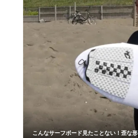
名作の融合！Hayden shap