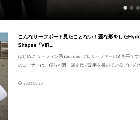
1
2
3
こんなサーフボード見たことない！歪な形をしたHyde
Shapes「VIR...
はじめに サーフィン系YouTuberプロサーファーの粂悠平で
のコーナーは、僕らが週一回交代で記事を書いているプロダ
「...
2023.08.20