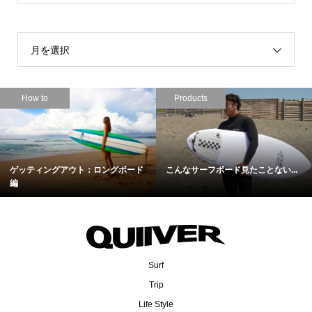
月を選択
How to
Products
ゲッティングアウト：ロングボード
こんなサーフボード見たことない...
編
Surf
Trip
Life Style