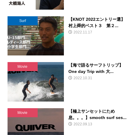
【KNOT 2022エントリー選】
Surf
村上舜的ベスト３ 第２...
2022.11.17
【海で語るサーフトリップ】
Movie
One day Trip with 大...
2022.10.31
【極上サンセットにため
Movie
息。。。】smooth surf ses...
2022.09.13