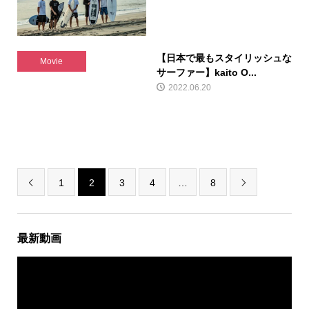
【日本で最もスタイリッシュな
Movie
サーファー】kaito O...
2022.06.20
1
2
3
4
…
8


最新動画
動
画
プ