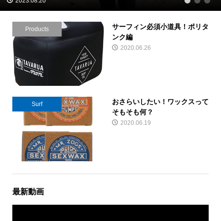
2023.08.20
1
2
3
サーフィン必須小道具！ポリタ
Products
ンク編
2020.06.26
おさらいしたい！ワックスって
Surf
そもそも何？
2020.06.19
最新動画
動
画