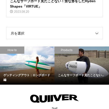
こんなサーフボード見たことない！歪な形をしたHyden
Shapes「VIRTUE」
2023.08.20
月を選択
How to
Products
ゲッティングアウト：ロングボード
こんなサーフボード見たことない...
編
Surf