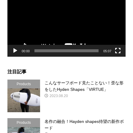
プ
レ
ー
ヤ
ー
00:00
05:07
注目記事
こんなサーフボード見たことない！歪な形
Products
をしたHyden Shapes「VIRTUE」
2023.08.20
名作の融合！Hayden shapes待望の新作ボ
Products
ード