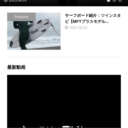
2023.08.20
1
2
3
サーフボード紹介：ツインスタ
Products
ビ【MFTプラスモデル...
2021.03.12
最新動画
動
画
プ
レ
ー
ヤ
ー