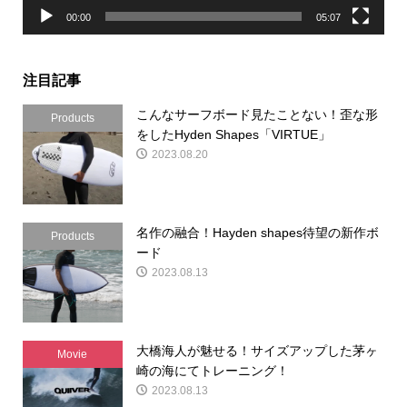
00:00
05:07
注目記事
こんなサーフボード見たことない！歪な形
Products
をしたHyden Shapes「VIRTUE」
2023.08.20
名作の融合！Hayden shapes待望の新作ボ
Products
ード
2023.08.13
大橋海人が魅せる！サイズアップした茅ヶ
Movie
崎の海にてトレーニング！
2023.08.13