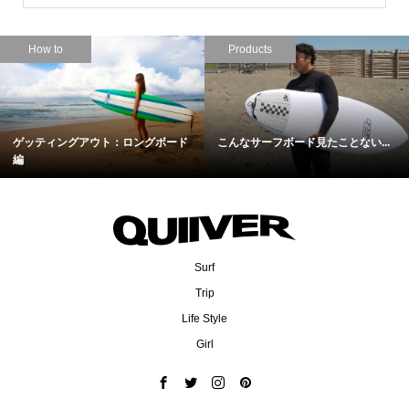
How to
Products
ゲッティングアウト：ロングボード
こんなサーフボード見たことない...
編
Surf
Trip
Life Style
Girl