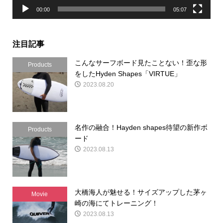
00:00
05:07
注目記事
こんなサーフボード見たことない！歪な形
Products
をしたHyden Shapes「VIRTUE」
2023.08.20
名作の融合！Hayden shapes待望の新作ボ
Products
ード
2023.08.13
大橋海人が魅せる！サイズアップした茅ヶ
Movie
崎の海にてトレーニング！
2023.08.13