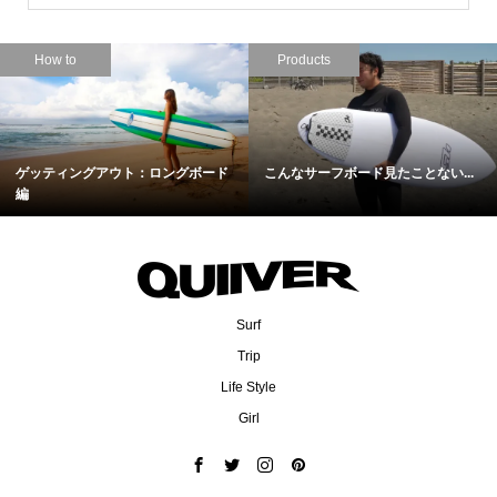
How to
Products
ゲッティングアウト：ロングボード
こんなサーフボード見たことない...
編
Surf
Trip
Life Style
Girl