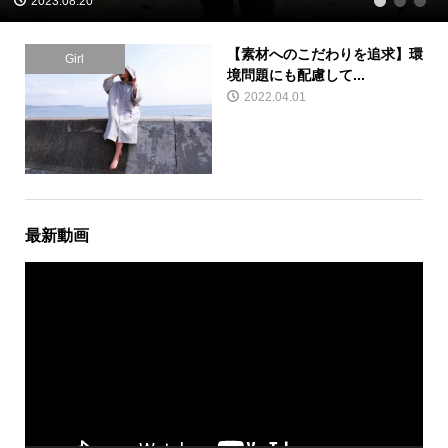
2023.08.20
1
2
3
【素材へのこだわりを追求】環
Girl
境問題にも配慮して...
2022.04.01
最新動画
動
画
プ
レ
ー
ヤ
ー