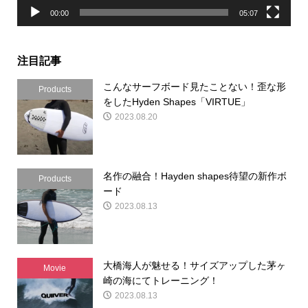
00:00
05:07
注目記事
こんなサーフボード見たことない！歪な形
Products
をしたHyden Shapes「VIRTUE」
2023.08.20
名作の融合！Hayden shapes待望の新作ボ
Products
ード
2023.08.13
大橋海人が魅せる！サイズアップした茅ヶ
Movie
崎の海にてトレーニング！
2023.08.13