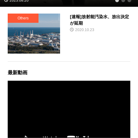
2023.08.20
1
2
3
[速報]放射能汚染水、放出決定
Others
が延期
2020.10.23
最新動画
動
画
プ
レ
ー
ヤ
ー