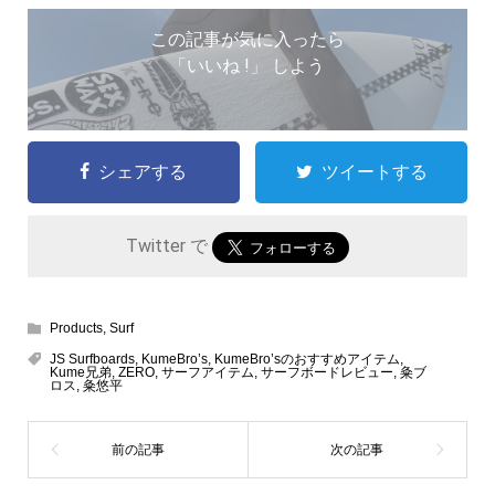
この記事が気に入ったら
「いいね !」 しよう
シェアする
ツイートする
Twitter で
Products
,
Surf
JS Surfboards
,
KumeBro’s
,
KumeBro’sのおすすめアイテム
,
Kume兄弟
,
ZERO
,
サーフアイテム
,
サーフボードレビュー
,
粂ブ
ロス
,
粂悠平