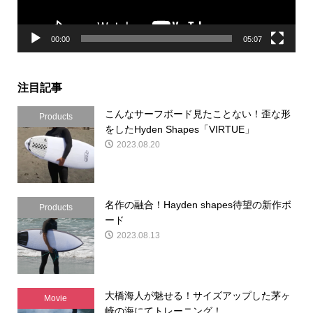
00:00
05:07
注目記事
こんなサーフボード見たことない！歪な形
Products
をしたHyden Shapes「VIRTUE」
2023.08.20
名作の融合！Hayden shapes待望の新作ボ
Products
ード
2023.08.13
大橋海人が魅せる！サイズアップした茅ヶ
Movie
崎の海にてトレーニング！