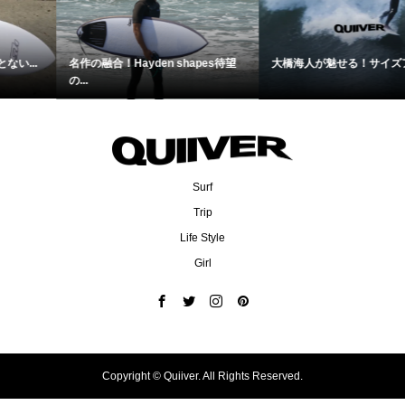
名作の融合！Hayden shapes待望
大橋海人が魅せる！サイズアップ...
の...
Surf
Trip
Life Style
Girl
Copyright ©
Quiiver. All Rights Reserved.