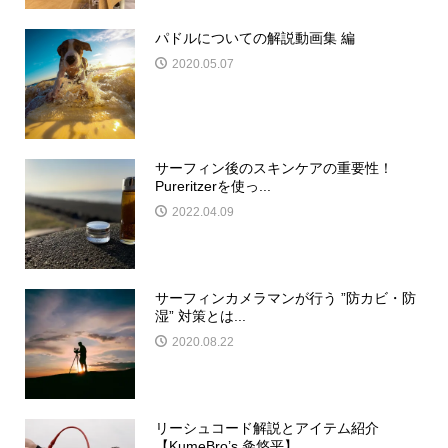
パドルについての解説動画集 編
2020.05.07
サーフィン後のスキンケアの重要性！
Pureritzerを使っ...
2022.04.09
サーフィンカメラマンが行う ”防カビ・防
湿” 対策とは...
2020.08.22
リーシュコード解説とアイテム紹介
【KumeBro’s 粂悠平】