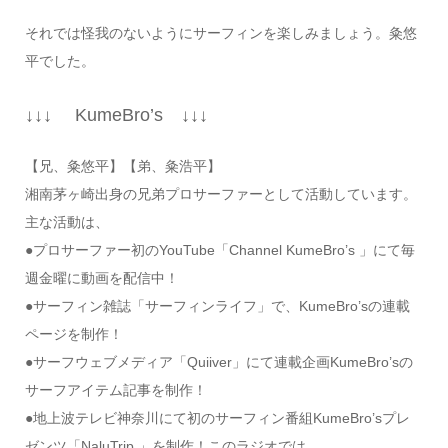
それでは怪我のないようにサーフィンを楽しみましょう。粂悠
平でした。
↓↓↓ KumeBro’s ↓↓↓
【兄、粂悠平】【弟、粂浩平】
湘南茅ヶ崎出身の兄弟プロサーファーとして活動しています。
主な活動は、
●プロサーファー初のYouTube「Channel KumeBro’s 」にて毎
週金曜に動画を配信中！
●サーフィン雑誌「サーフィンライフ」で、KumeBro’sの連載
ページを制作！
●サーフウェブメディア「Quiiver」にて連載企画KumeBro’sの
サーフアイテム記事を制作！
●地上波テレビ神奈川にて初のサーフィン番組KumeBro’sプレ
ゼンツ「NaluTrip 」を制作！このラジオでは、