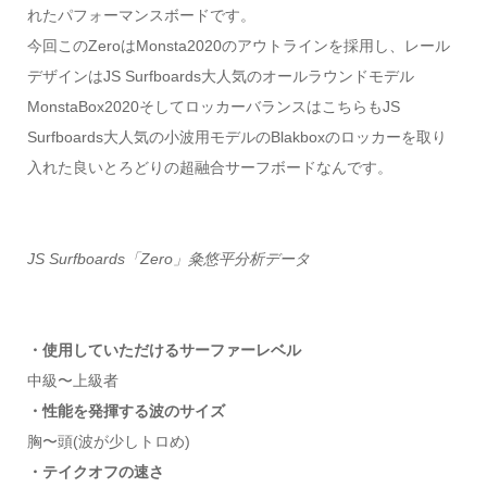
れたパフォーマンスボードです。
今回このZeroはMonsta2020のアウトラインを採用し、レール
デザインはJS Surfboards大人気のオールラウンドモデル
MonstaBox2020そしてロッカーバランスはこちらもJS
Surfboards大人気の小波用モデルのBlakboxのロッカーを取り
入れた良いとろどりの超融合サーフボードなんです。
JS Surfboards「Zero」粂悠平分析データ
・使用していただけるサーファーレベル
中級〜上級者
・性能を発揮する波のサイズ
胸〜頭(波が少しトロめ)
・テイクオフの速さ