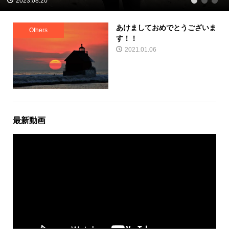
2023.08.20
1
2
3
あけましておめでとうございま
Others
す！！
2021.01.06
最新動画
動
画
プ
レ
ー
ヤ
ー