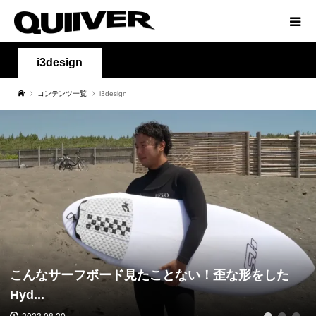
i3design
コンテンツ一覧
i3design
こんなサーフボード見たことない！歪な形をした
Hyd...