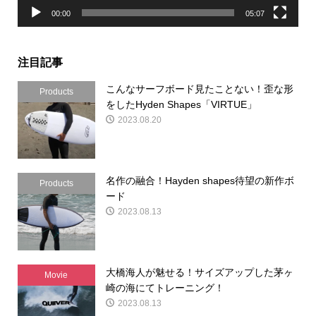
00:00
05:07
注目記事
こんなサーフボード見たことない！歪な形
Products
をしたHyden Shapes「VIRTUE」
2023.08.20
名作の融合！Hayden shapes待望の新作ボ
Products
ード
2023.08.13
大橋海人が魅せる！サイズアップした茅ヶ
Movie
崎の海にてトレーニング！
2023.08.13