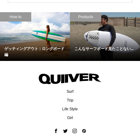
How to
Products
ゲッティングアウト：ロングボード
こんなサーフボード見たことない...
編
Surf
Trip
Life Style
Girl