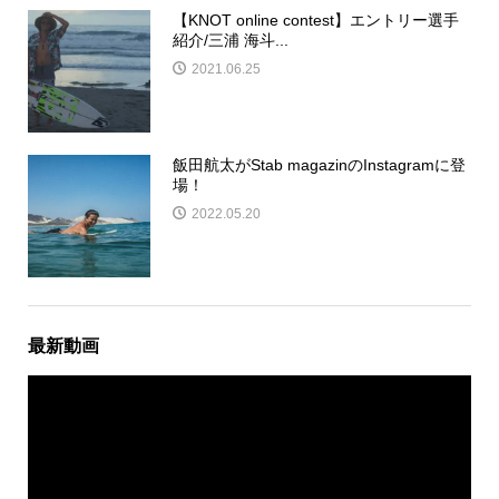
【KNOT online contest】エントリー選手
紹介/三浦 海斗...
2021.06.25
飯田航太がStab magazinのInstagramに登
場！
2022.05.20
最新動画
動
画
プ
レ
ー