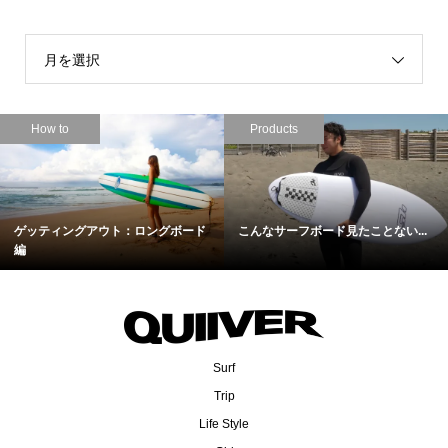
月を選択
How to
Products
ゲッティングアウト：ロングボード
こんなサーフボード見たことない...
編
Surf
Trip
Life Style