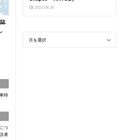
2023.08.20
雑誌
し
月を選択
車特
につ
説者