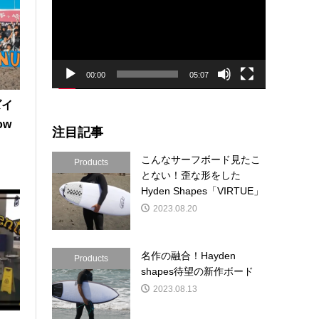
プ
レ
ー
ヤ
ー
00:00
05:07
ズイ
ow
注目記事
こんなサーフボード見たこ
Products
とない！歪な形をした
Hyden Shapes「VIRTUE」
2023.08.20
名作の融合！Hayden
Products
shapes待望の新作ボード
2023.08.13