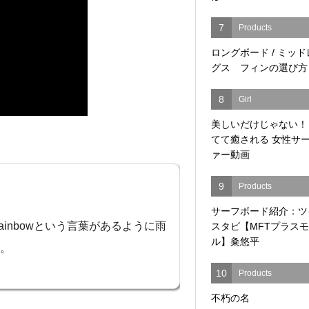
7
Products
ロングボード / ミッ
グス フィンの選び方
8
Girl
美しいだけじゃない！
てて癒される 女性サ
ァー動画
9
Products
サーフボード紹介：ツ
 Rainbowという言葉があるように雨
スタビ【MFTプラス
ル】粂悠平
。
10
Products
不朽の名