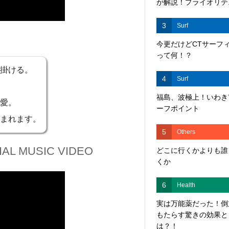
が解説！プライオリテ..
3
Surf
今更だけどCTサーフ
って何！？
掛ける。
4
Surf
福島、波極上！いわき
愛。
ーフポイント
まれます。
5
Others
FICIAL MUSIC VIDEO
どこに行くかよりも誰
くか
6
Health
実は万能薬だった！倒
もたらす驚きの効果と
は？！