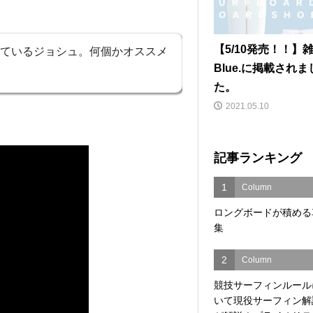
【5/10発売！！】
プしているジョシュ。何個かオススメ
Blue.に掲載されま
た。
2021.05.10
記事ランキング
1
Column
ロングボードが積める
集
2
Column
競技サーフィンルール
いて現役サーフィン解