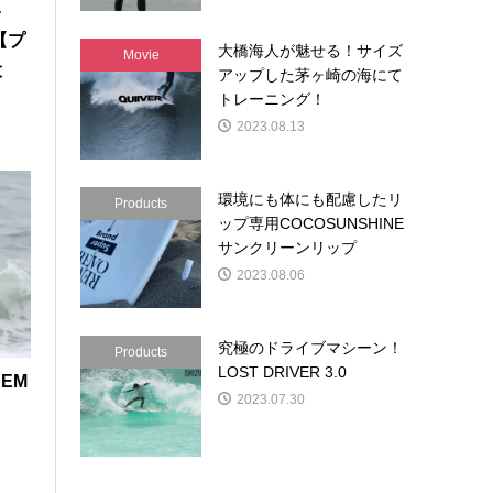
-
a【プ
大橋海人が魅せる！サイズ
Movie
大
アップした茅ヶ崎の海にて
トレーニング！
2023.08.13
環境にも体にも配慮したリ
Products
ップ専用COCOSUNSHINE
サンクリーンリップ
2023.08.06
究極のドライブマシーン！
Products
LOST DRIVER 3.0
EM
2023.07.30
？