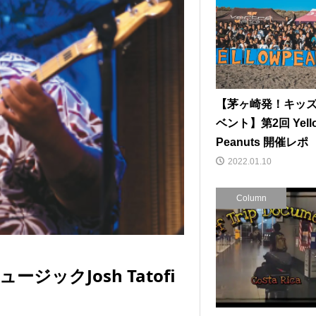
【茅ヶ崎発！キッ
ベント】第2回 Yell
Peanuts 開催レポ
2022.01.10
Column
ックJosh Tatofi