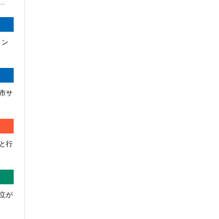
.
ィン
市サ
と行
立が