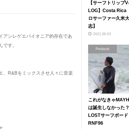
【サーフトリップV
LOG】Costa Ric
ロサーファー久米
志】
2021.06.03
イアンレゲエパイオニア的存在であ
さんです。
Products
エ、R&Bをミックスさせ人々に音楽
。
これがなきゃMAYH
は誕生しなかった
LOSTサーフボード
RNF96
す。