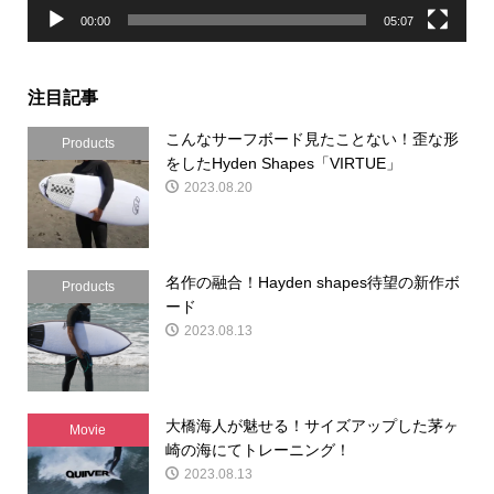
00:00
05:07
注目記事
こんなサーフボード見たことない！歪な形
Products
をしたHyden Shapes「VIRTUE」
2023.08.20
名作の融合！Hayden shapes待望の新作ボ
Products
ード
2023.08.13
大橋海人が魅せる！サイズアップした茅ヶ
Movie
崎の海にてトレーニング！
2023.08.13