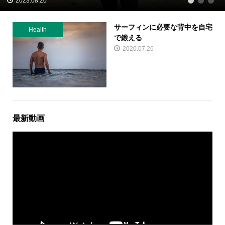
2023.08.20
1
2
3
サーフィンに必要な背中を自宅
Health
で鍛える
2020.07.26
最新動画
動
画
プ
レ
ー
ヤ
ー