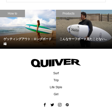
How to
Products
ゲッティングアウト：ロングボード
こんなサーフボード見たことない...
編
Surf
Trip
Life Style
Girl