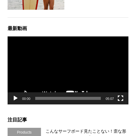
最新動画
動
画
プ
レ
ー
ヤ
ー
00:00
05:07
注目記事
こんなサーフボード見たことない！歪な形
Products