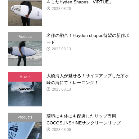
をしたHyden Shapes「VIRTUE」
2023.08.20
名作の融合！Hayden shapes待望の新作ボ
Products
ード
2023.08.13
大橋海人が魅せる！サイズアップした茅ヶ
Movie
崎の海にてトレーニング！
2023.08.13
環境にも体にも配慮したリップ専用
Products
COCOSUNSHINEサンクリーンリップ
2023.08.06