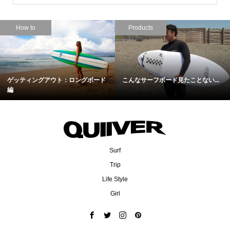
How to
Products
ゲッティングアウト：ロングボード
こんなサーフボード見たことない...
編
Surf
Trip
Life Style
Girl