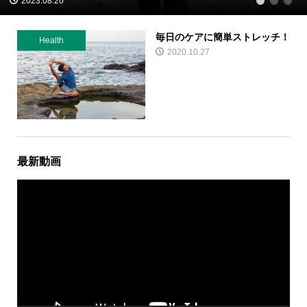
2023.08.20
1
2
3
毎日のケアに簡単ストレッチ！
Health
2020.10.27
最新動画
動
画
プ
レ
ー
ヤ
ー