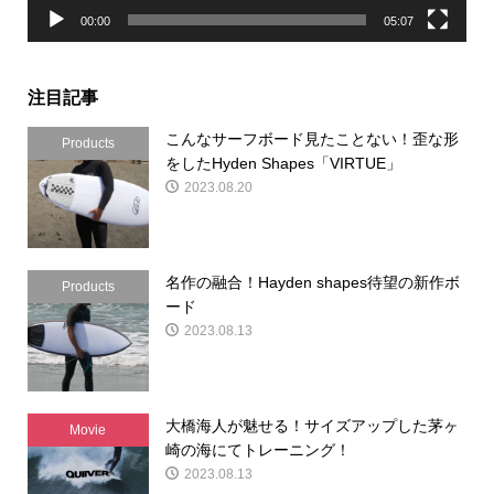
00:00
05:07
注目記事
こんなサーフボード見たことない！歪な形
Products
をしたHyden Shapes「VIRTUE」
2023.08.20
名作の融合！Hayden shapes待望の新作ボ
Products
ード
2023.08.13
大橋海人が魅せる！サイズアップした茅ヶ
Movie
崎の海にてトレーニング！
2023.08.13