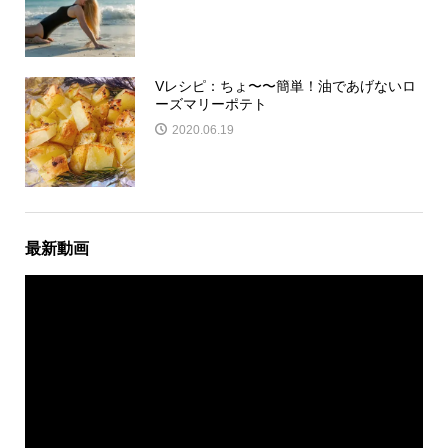
Vレシピ：ちょ〜〜簡単！油であげないロ
ーズマリーポテト
2020.06.19
最新動画
動
画
プ
レ
ー
ヤ
ー