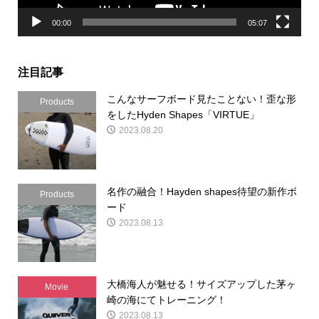
00:00
05:07
注目記事
こんなサーフボード見たことない！歪な形
Products
をしたHyden Shapes「VIRTUE」
2023.08.20
名作の融合！Hayden shapes待望の新作ボ
Products
ード
2023.08.13
大橋海人が魅せる！サイズアップした茅ヶ
Movie
崎の海にてトレーニング！
2023.08.13