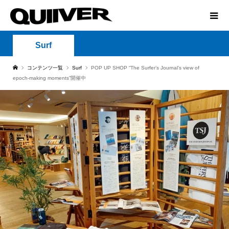
Surf
コンテンツ一覧
Surf
POP UP SHOP “The Surfer’s Journal’s view of
epoch-making moments”開催中