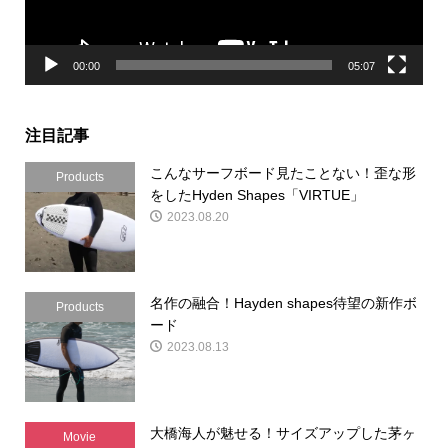
ー
00:00
05:07
注目記事
こんなサーフボード見たことない！歪な形
Products
をしたHyden Shapes「VIRTUE」
2023.08.20
名作の融合！Hayden shapes待望の新作ボ
Products
ード
2023.08.13
大橋海人が魅せる！サイズアップした茅ヶ
Movie