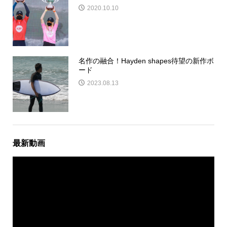
2020.10.10
名作の融合！Hayden shapes待望の新作ボ
ード
2023.08.13
最新動画
動
画
プ
レ
ー
ヤ