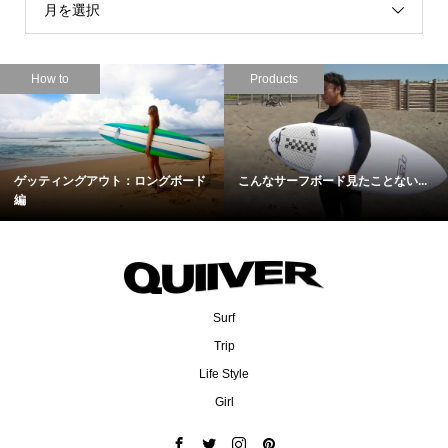
月を選択
Products
Movie
名作の融合！Hayden shapes待望
大橋海人が魅せる！サイズアップ...
の...
Surf
Trip
Life Style
Girl