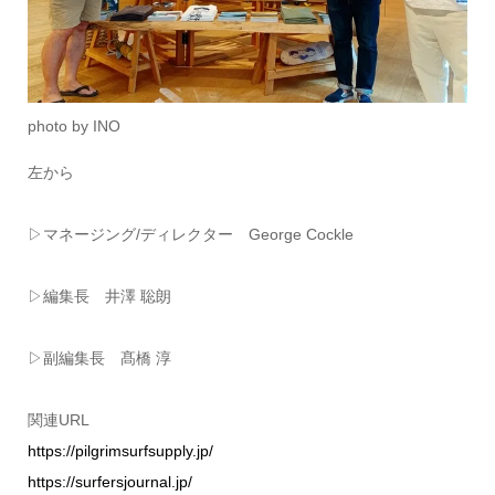
photo by INO
左から
▷マネージング/ディレクター George Cockle
▷編集長 井澤 聡朗
▷副編集長 髙橋 淳
関連URL
https://pilgrimsurfsupply.jp/
https://surfersjournal.jp/