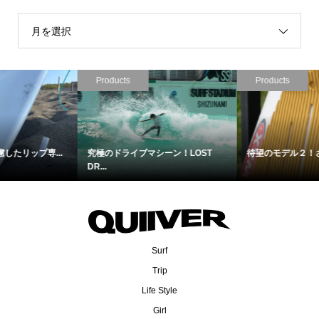
月を選択
Products
Products
待望のモデル２！さらに進化したL...
2人のワールドチャンピオンが開発...
Surf
Trip
Life Style
Girl