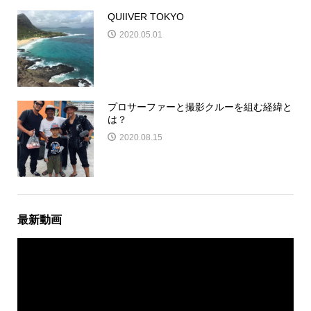
QUIIVER TOKYO
2020.05.01
プロサーファーと撮影クルーを組む経緯と
は？
2020.08.15
最新動画
動
画
プ
レ
ー