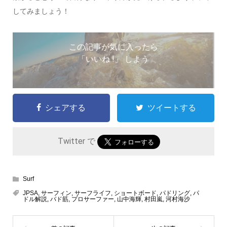
してみましょう！
この記事が気に入ったら
「いいね !」 しよう
シェアする
ツイートする
Twitter で
Surf
JPSA
,
サーフィン
,
サーフライフ
,
ショートボード
,
パドリング
,
パ
ドル解説
,
パド筋
,
プロサーファー
,
山中海輝
,
村田嵐
,
河村海沙