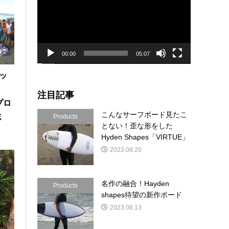
プ
レ
ー
ヤ
ー
00:00
05:07
キッ
注目記事
”プロ
こんなサーフボード見たこ
志
Products
とない！歪な形をした
Hyden Shapes「VIRTUE」
！サイズアップした茅ヶ崎の海にてトレーニング！
2023.08.20
名作の融合！Hayden
Products
shapes待望の新作ボード
2023.08.13