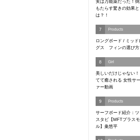
実は万能薬だった！倒
もたらす驚きの効果と
は？！
7
Products
ロングボード / ミッ
グス フィンの選び方
8
Girl
美しいだけじゃない！
てて癒される 女性サ
ァー動画
9
Products
サーフボード紹介：ツ
スタビ【MFTプラス
ル】粂悠平