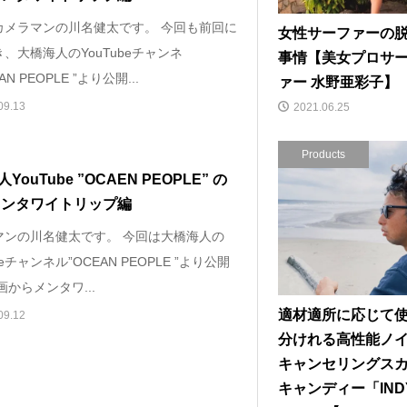
カメラマンの川名健太です。 今回も前回に
女性サーファーの
、大橋海人のYouTubeチャンネ
事情【美女プロサ
AN PEOPLE ”より公開...
ァー 水野亜彩子】
09.13
2021.06.25
Products
YouTube ”OCAEN PEOPLE” の
メンタワイトリップ編
マンの川名健太です。 今回は大橋海人の
beチャンネル”OCEAN PEOPLE ”より公開
画からメンタワ...
適材適所に応じて
09.12
分けれる高性能ノ
キャンセリングス
キャンディー「IND