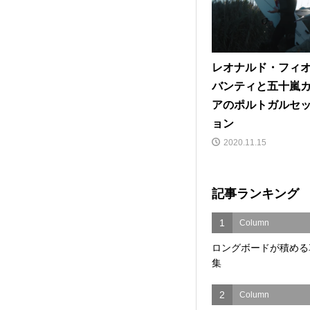
レオナルド・フィ
バンティと五十嵐
アのポルトガルセ
ョン
2020.11.15
記事ランキング
1
Column
ロングボードが積める
集
2
Column