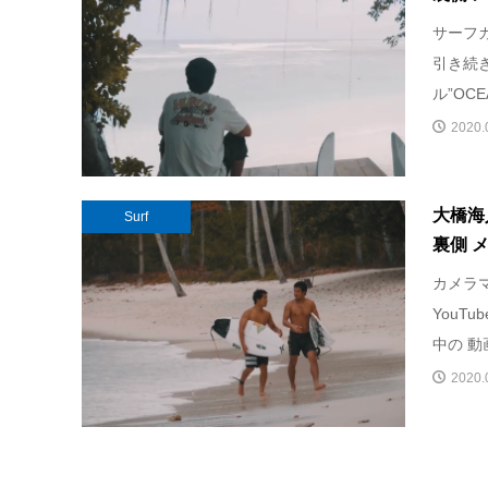
サーフ
引き続き
ル”OCE
2020.
大橋海人
Surf
裏側 
カメラ
YouTu
中の 動
2020.