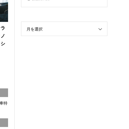
オラ
月を選択
カノ
ッシ
車特