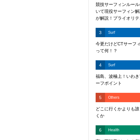
競技サーフィンルール
いて現役サーフィン解
が解説！プライオリテ..
3
Surf
今更だけどCTサーフ
って何！？
4
Surf
福島、波極上！いわき
ーフポイント
5
Others
どこに行くかよりも誰
くか
6
Health