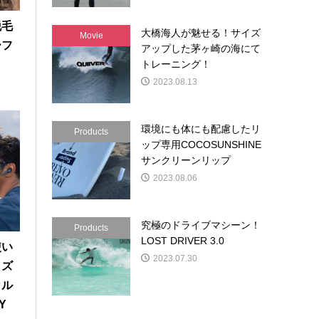
脱毛
大橋海人が魅せる！サイズ
Movie
ーフ
アップした茅ヶ崎の海にて
トレーニング！
2023.08.13
環境にも体にも配慮したリ
Products
ップ専用COCOSUNSHINE
サンクリーンリップ
2023.08.06
究極のドライブマシーン！
Products
LOST DRIVER 3.0
使い
2023.07.30
イズ
カル
Y