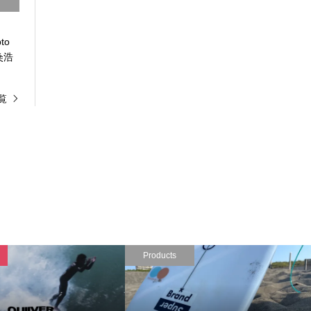
to
 粂浩
覧
Products