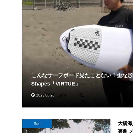
名作の融合！Hayden shapes待望の新作
2023.08.13
大橋海人
Surf
裏側 