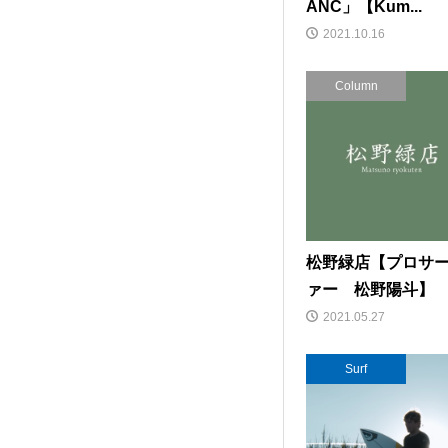
ANC」【Kum...
2021.10.16
Column
松野緑店【プロサ
ァー 松野陽斗】
2021.05.27
Surf