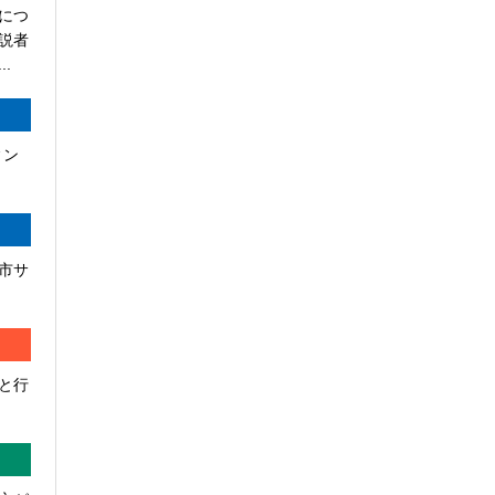
につ
説者
.
ィン
市サ
と行