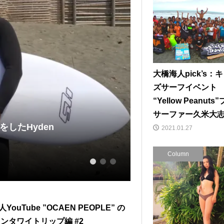
大橋海人pick’s：
ズサーフイベント
“Yellow Peanuts
サーファー久米大
2021.01.27
ボード
大橋海人が魅せる
Column
2023.08.13
1
2
3
YouTube ”OCAEN PEOPLE” の
メンタワイトリップ編 #2