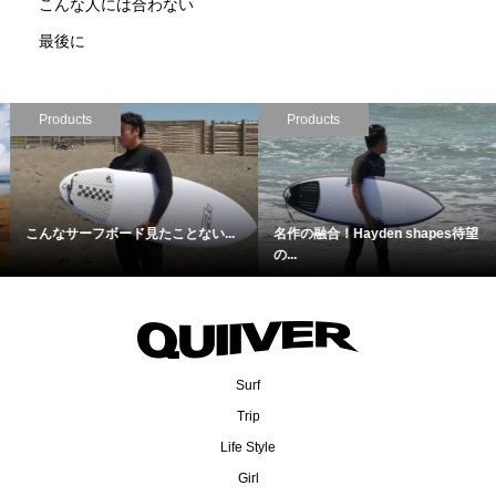
こんな人には合わない
最後に
Products
Movie
名作の融合！Hayden shapes待望
大橋海人が魅せる！サイズアップ...
の...
Surf
Trip
Life Style
Girl