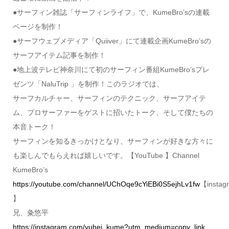
●サーフィン雑誌「サーフィンライフ」で、KumeBro’sの連載
ページを制作！
●サーフウェブメディア「Quiiver」にて連載企画KumeBro’sの
サーフアイテム記事を制作！
●地上波テレビ神奈川にて初のサーフィン番組KumeBro’sプレ
ゼンツ「NaluTrip 」を制作！このラジオでは、
サーフカルチャー、サーフィンのテクニック、サーフアイテ
ム、プロサーファーをゲストに招いたトーク、そして僕たちの
本音トーク！
サーフィンを知るきっかけとなり、サーフィンが好きな方々に
も楽しんでもらえれば嬉しいです。【YouTube 】Channel
KumeBro’s
https://youtube.com/channel/UChOqe9cYiEBi0S5ejhLv1fw
【instag
】
兄、粂悠平
https://instagram.com/yuhei_kume?utm_medium=copy_link