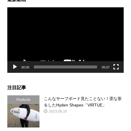
動
画
プ
レ
ー
ヤ
ー
00:00
05:07
注目記事
こんなサーフボード見たことない！歪な形
Products
をしたHyden Shapes「VIRTUE」
2023.08.20