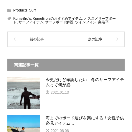
Products
,
Surf
KumeBro’s
,
KumeBro’sのおすすめアイテム
,
オススメサーフボー
ド
,
サーフアイテム
,
サーフボード解説
,
ツインフィン
,
粂浩平
関連記事一覧
今更だけど確認したい！冬のサーフアイテ
ムって何が必...
2021.01.13
海までのボード運びを楽にする！女性子供
必見アイテム...
2021.08.08