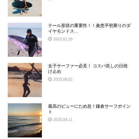
テール形状の重要性！！粂悠平初乗りのダ
イヤモンドス...
2022.01.29
女子サーファー必見！ コスパ良しの日焼
け止め
2020.06.02
最高のビューにため息！鎌倉サーフポイン
ト
2020.08.11