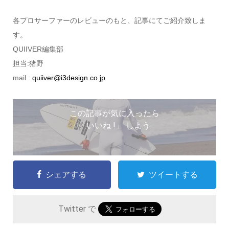
各プロサーファーのレビューのもと、記事にてご紹介致しま
す。
QUIIVER編集部
担当:猪野
mail :
quiiver@i3design.co.jp
この記事が気に入ったら
「いいね !」 しよう
シェアする
ツイートする
Twitter で