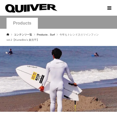
Products
コンテンツ一覧
Products
,
Surf
今年もトレンド入りツインフィン
vol.2【KumeBro’s 粂浩平】