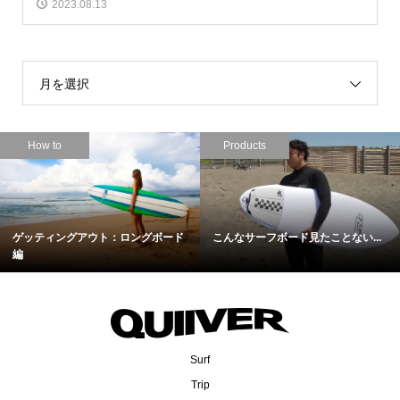
2023.08.13
月を選択
How to
Products
ゲッティングアウト：ロングボード
こんなサーフボード見たことない...
編
Surf
Trip