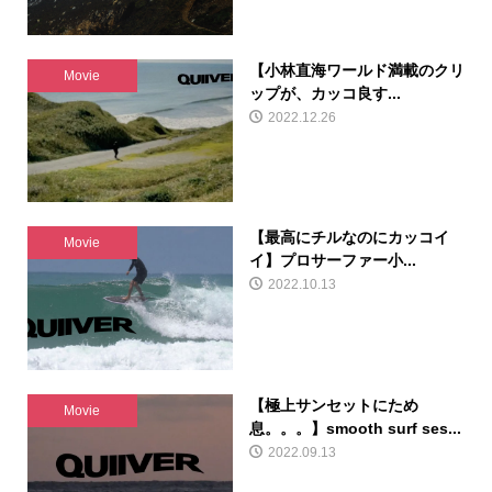
【小林直海ワールド満載のクリ
Movie
ップが、カッコ良す...
2022.12.26
【最高にチルなのにカッコイ
Movie
イ】プロサーファー小...
2022.10.13
【極上サンセットにため
Movie
息。。。】smooth surf ses...
2022.09.13