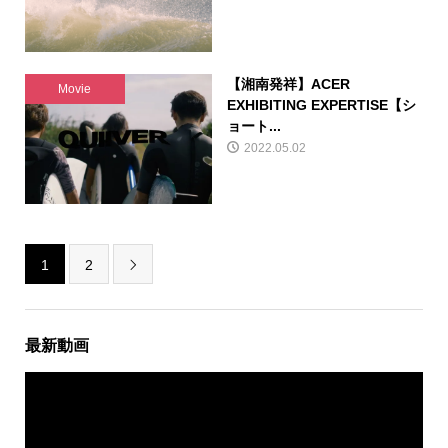
【湘南発祥】ACER
Movie
EXHIBITING EXPERTISE【シ
ョート...
2022.05.02
1
2

最新動画
動
画
プ