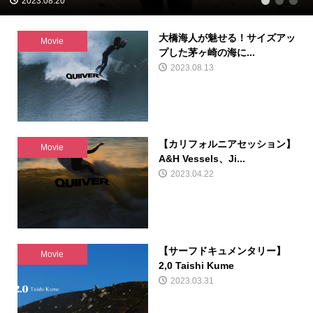
2023.08.20
1
2
3
大橋海人が魅せる！サイズアッ
Movie
プした茅ヶ崎の海に...
2023.08.13
【カリフォルニアセッション】
Movie
A&H Vessels、Ji...
2023.04.22
【サーフドキュメンタリー】
Movie
2,0 Taishi Kume
2023.03.31