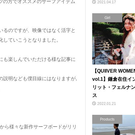
ンテンツの方でオススメのサーフアイテム
2021.04.17
Girl
ているのですが、映像ではなく活字と
化していこうとなりました。
にも楽しんでいただける様な記事に
【QUIIVER WOME
の説明なども僕目線にはなりますが,
vol.1】鎌倉在住イ
リット・フェルナ
。
ス
2022.01.21
Products
ーから様々な新作サーフボードがリリ