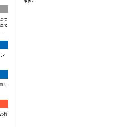
最後に
につ
説者
.
ィン
市サ
と行