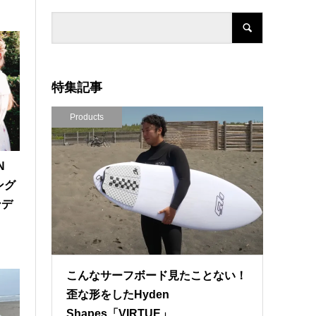
特集記事
Products
N
ング
ンデ
こんなサーフボード見たことない！
歪な形をしたHyden
Shapes「VIRTUE」