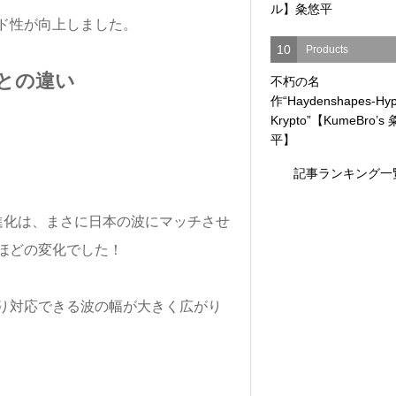
ル】粂悠平
ド性が向上しました。
10
Products
との違い
不朽の名
作“Haydenshapes-Hyp
Krypto”【KumeBro’s
平】
記事ランキング一
進化は、まさに日本の波にマッチさせ
ほどの変化でした！
り対応できる波の幅が大きく広がり