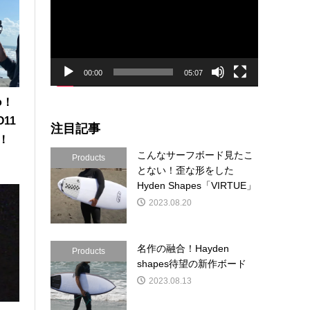
プ
レ
ー
ヤ
ー
00:00
05:07
o！
O11
注目記事
い！
こんなサーフボード見たこ
Products
とない！歪な形をした
Hyden Shapes「VIRTUE」
2023.08.20
名作の融合！Hayden
Products
shapes待望の新作ボード
2023.08.13