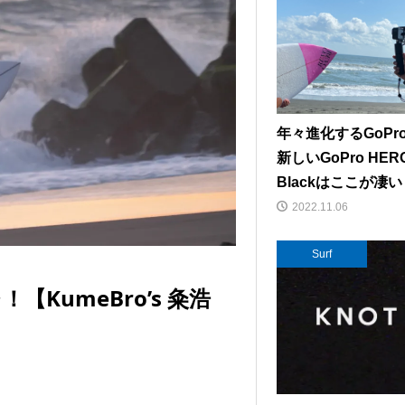
年々進化するGoPr
新しいGoPro HER
Blackはここが凄
2022.11.06
Surf
KumeBro’s 粂浩