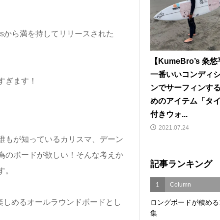
andsから満を持してリリースされた
【KumeBro’s 粂
一番いいコンディ
すぎます！
ンでサーフィンす
めのアイテム「タ
付きウォ...
2021.07.24
なら誰もが知っているカリスマ、デーン
為のボードが欲しい！そんな考えか
記事ランキング
す。
1
Column
すく、楽しめるオールラウンドボードとし
ロングボードが積める
集