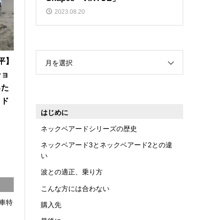
2023.08.20
悠平】
月を選択
ショ
るた
イド
はじめに
ネックベアードシリーズの歴史
ネックベアード3とネックベアード2との違
い
波との適正、乗り方
こんな方には合わない
車特
購入先