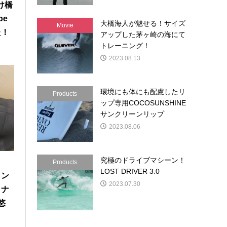
け橋
be
大橋海人が魅せる！サイズ
Movie
た！
アップした茅ヶ崎の海にて
トレーニング！
2023.08.13
環境にも体にも配慮したリ
Products
ップ専用COCOSUNSHINE
サンクリーンリップ
2023.08.06
究極のドライブマシーン！
コ
Products
LOST DRIVER 3.0
ャン
2023.07.30
ョナ
粂悠