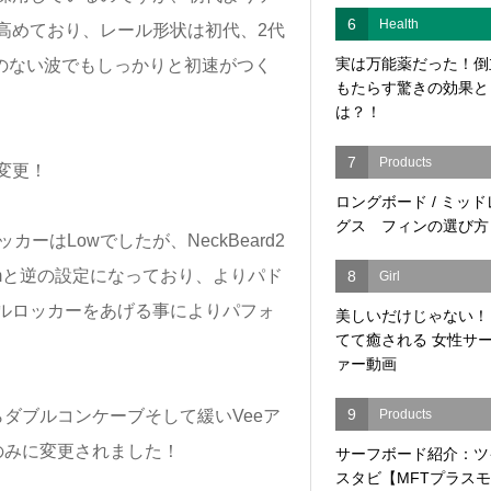
6
Health
高めており、レール形状は初代、2代
実は万能薬だった！倒
更、力のない波でもしっかりと初速がつく
もたらす驚きの効果と
は？！
7
Products
変更！
ロングボード / ミッ
グス フィンの選び方
ーはLowでしたが、NeckBeard2
umと逆の設定になっており、よりパド
8
Girl
ルロッカーをあげる事によりパフォ
美しいだけじゃない！
てて癒される 女性サ
ァー動画
9
Products
ダブルコンケーブそして緩いVeeア
ブのみに変更されました！
サーフボード紹介：ツ
スタビ【MFTプラス