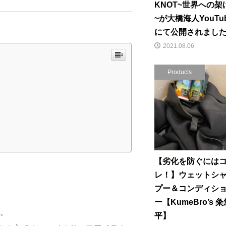
KNOT~世界への架
~が大橋海人YouTu
にて公開されまし
2021.08.06
Products
【劣化を防ぐには
レ！】ウェットシ
プー＆コンディシ
ー【KumeBro’s 
す。
平】