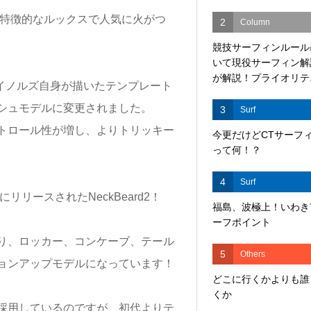
らその特徴的なルックスで人気に火がつ
2
Column
競技サーフィンルール
いて現役サーフィン解
が解説！プライオリテ..
ンレイノルズ自身が描いたテンプレート
シュモデルに変更されました。
3
Surf
トロール性が増し、よりトリッキー
今更だけどCTサーフ
って何！？
4
Surf
リースされたNeckBeard2！
福島、波極上！いわき
ーフポイント
異なり、ロッカー、コンケーブ、テール
5
Others
ョンアップモデルになっています！
どこに行くかよりも誰
くか
採用しているのですが、初代よりテ