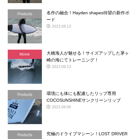
名作の融合！Hayden shapes待望の新作ボ
Products
ード
2023.08.13
大橋海人が魅せる！サイズアップした茅ヶ
Movie
崎の海にてトレーニング！
2023.08.13
環境にも体にも配慮したリップ専用
Products
COCOSUNSHINEサンクリーンリップ
2023.08.06
究極のドライブマシーン！LOST DRIVER
Products