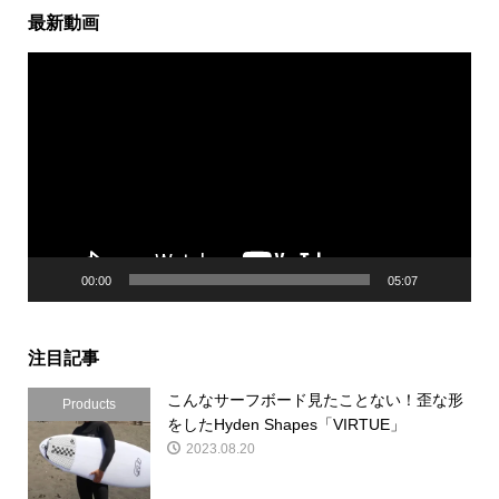
最新動画
動
画
プ
レ
ー
ヤ
ー
00:00
05:07
注目記事
こんなサーフボード見たことない！歪な形
Products
をしたHyden Shapes「VIRTUE」
2023.08.20