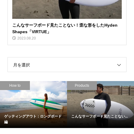
こんなサーフボード見たことない！歪な形をしたHyden
Shapes「VIRTUE」
2023.08.20
月を選択
Products
Movie
ない...
名作の融合！Hayden shapes待望
大橋海人が魅せる！サイズア
の...