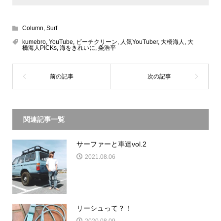
Column
,
Surf
kumebro
,
YouTube
,
ビーチクリーン
,
人気YouTuber
,
大橋海人
,
大
橋海人PICKs
,
海をきれいに
,
粂浩平
関連記事一覧
サーファーと車達vol.2
2021.08.06
リーシュって？！
2020.08.09