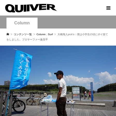
Column
コンテンツ一覧
Column
,
Surf
大橋海人pick’s：僕は小学生の頃にポイ捨て
をしました。プロサーファー粂浩平