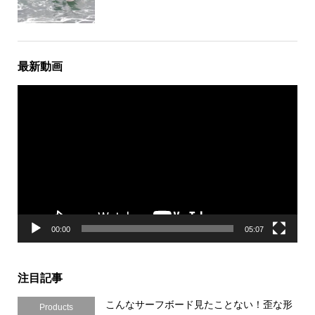
最新動画
動
画
プ
レ
ー
ヤ
ー
00:00
05:07
注目記事
こんなサーフボード見たことない！歪な形
Products