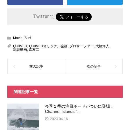
Twitter で
Movie
,
Surf
QUIIVER
,
QUIIVERオリジナル企画
,
プロサーファー
,
大橋海人
,
対談動画
,
森友二
関連記事一覧
今季１番の注目ボードがついに登場！
Channel Islands “...
2023.04.16