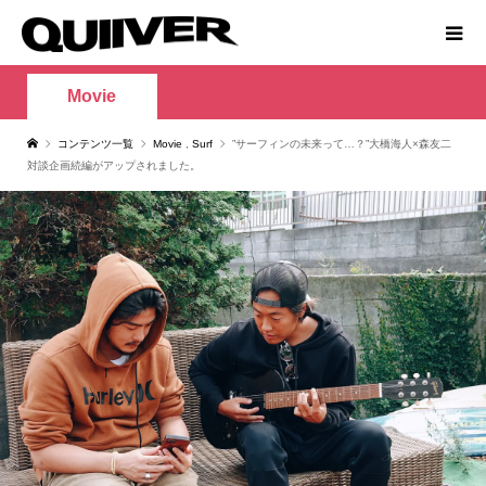
Movie
コンテンツ一覧
Movie
,
Surf
”サーフィンの未来って…？”大橋海人×森友二
対談企画続編がアップされました。