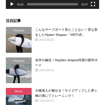
00:00
05:07
注目記事
こんなサーフボード見たことない！歪な形
Products
をしたHyden Shapes「VIRTUE」
2023.08.20
名作の融合！Hayden shapes待望の新作ボ
Products
ード
2023.08.13
大橋海人が魅せる！サイズアップした茅ヶ
Movie
崎の海にてトレーニング！
2023.08.13