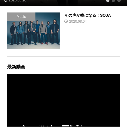
2023.08.20
1
2
3
その声が癖になる！SOJA
Music
2020.08.04
最新動画
動
画
プ
レ
ー
ヤ
ー