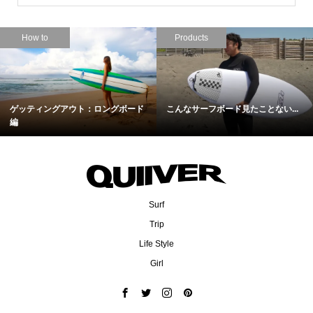
How to
Products
ゲッティングアウト：ロングボード
こんなサーフボード見たことない...
編
Surf
Trip
Life Style
Girl