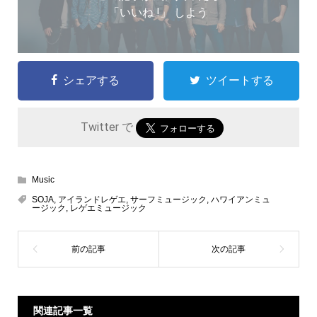
「いいね !」 しよう
シェアする
ツイートする
Twitter で
Music
SOJA
,
アイランドレゲエ
,
サーフミュージック
,
ハワイアンミュ
ージック
,
レゲエミュージック
関連記事一覧