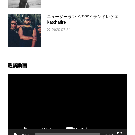
ニュージーランドのアイランドレゲエ
Katchafire！
2020.07.24
最新動画
動
画
プ
レ
ー
ヤ
ー