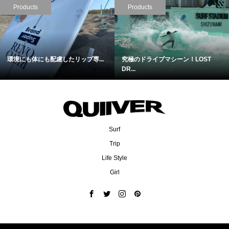
Products
Products
T
待望のモデル２！さらに進化したL...
2人のワールドチャンピオンが開発
Surf
Trip
Life Style
Girl