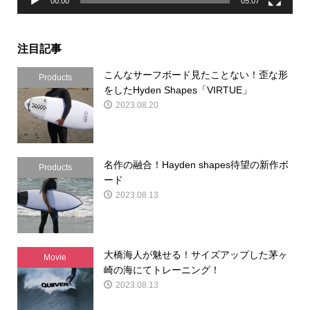
00:00
05:07
注目記事
こんなサーフボード見たことない！歪な形
Products
をしたHyden Shapes「VIRTUE」
2023.08.20
名作の融合！Hayden shapes待望の新作ボ
Products
ード
2023.08.13
大橋海人が魅せる！サイズアップした茅ヶ
Movie
崎の海にてトレーニング！
2023.08.13