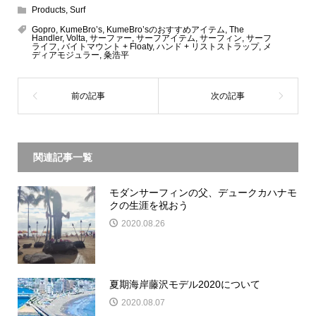
Products
,
Surf
Gopro
,
KumeBro’s
,
KumeBro’sのおすすめアイテム
,
The
Handler
,
Volta
,
サーファー
,
サーフアイテム
,
サーフィン
,
サーフ
ライフ
,
バイトマウント + Floaty
,
ハンド + リストストラップ
,
メ
ディアモジュラー
,
粂浩平
関連記事一覧
モダンサーフィンの父、デュークカハナモ
クの生涯を祝おう
2020.08.26
夏期海岸藤沢モデル2020について
2020.08.07