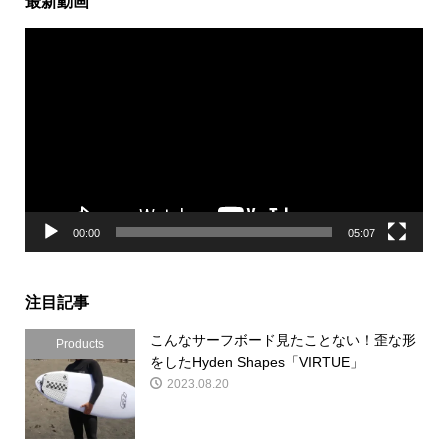
最新動画
動
画
プ
レ
ー
ヤ
ー
00:00
05:07
注目記事
こんなサーフボード見たことない！歪な形
Products
をしたHyden Shapes「VIRTUE」
2023.08.20