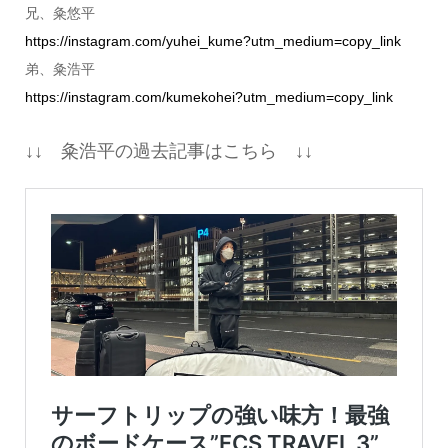
兄、粂悠平
https://instagram.com/yuhei_kume?utm_medium=copy_link
弟、粂浩平
https://instagram.com/kumekohei?utm_medium=copy_link
↓↓ 粂浩平の過去記事はこちら ↓↓