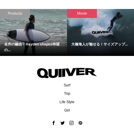
Products
Movie
名作の融合！Hayden shapes待望
大橋海人が魅せる！サイズアップ...
の...
Surf
Trip
Life Style
Girl