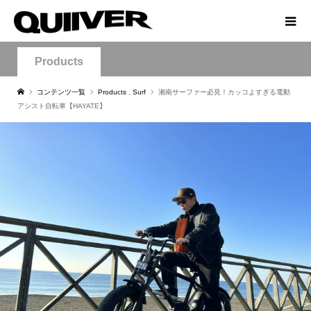
Products
コンテンツ一覧
Products
,
Surf
湘南サーファー必見！カッコよすぎる電動
アシスト自転車【HAYATE】