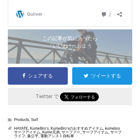
この記事が気に入ったら
「いいね !」 しよう
シェアする
ツイートする
Twitter で
Products
,
Surf
HAYATE
,
KumeBro’s
,
KumeBro’sのおすすめアイテム
,
kumebro
サーフアイテム
,
Kume兄弟
,
サーファー
,
サーフアイテム
,
サーフ
ライフ
,
粂公平
,
電動アシスト自転車