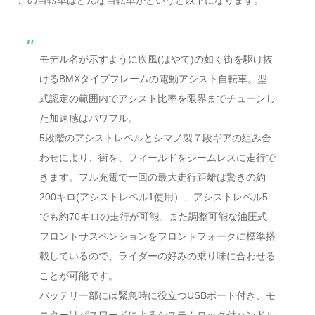
この自転車はどんな自転車かというと以下になります。
モデル名が示すように疾風(はやて)の如く街を駆け抜
けるBMXタイプフレームの電動アシスト自転車。型
式認定の範囲内でアシスト比率を限界までチューンし
た加速感はパワフル。
5段階のアシストレベルとシマノ製７段ギアの組み合
わせにより、街を、フィールドをシームレスに走行で
きます。フル充電で一回の最大走行距離は驚きの約
200キロ(アシストレベル1使用）、アシストレベル5
でも約70キロの走行が可能。また調整可能な油圧式
フロントサスペンションをフロントフォークに標準搭
載しているので、ライダーの好みの乗り味に合わせる
ことが可能です。
バッテリー部には緊急時に役立つUSBポート付き、モ