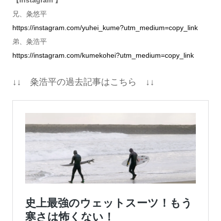
【instagram 】
兄、粂悠平
https://instagram.com/yuhei_kume?utm_medium=copy_link
弟、粂浩平
https://instagram.com/kumekohei?utm_medium=copy_link
↓↓ 粂浩平の過去記事はこちら ↓↓