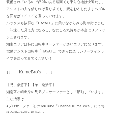
装備されているので凸凹のある路面でも乗り心地は快適だし、
アシストの力を借りれば登り坂でも、腰をおろしたままペダル
を回せばスイスイと登っていけます。
ルックスも抜群な「HAYATE」に乗りながらみる海や街はまた
一味違った見え方になるし、なにしろ気持ちが本当にリフレッ
シュされます。
湘南エリアは特に自転車サーファーが多いエリアになります。
電動アシスト自転車「HAYATE」でさらに楽しいサーフィンラ
イフを送ってみてください！
↓↓↓ KumeBro’s ↓↓↓
【兄、粂悠平】【弟、粂浩平】
湘南茅ヶ崎出身の兄弟プロサーファーとして活動しています。
主な活動は、
●プロサーファー初のYouTube「Channel KumeBro’s 」にて毎