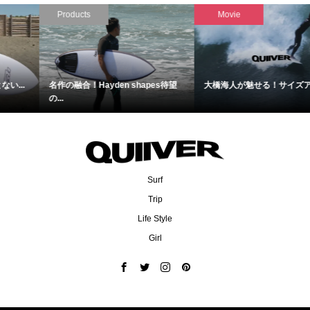
Products
Movie
名作の融合！Hayden shapes待望
大橋海人が魅せる！サイズアップ...
の...
Surf
Trip
Life Style
Girl