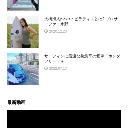
大橋海人pick’s：ピラティスとは? プロサ
ーファー水野...
2020.12.23
サーフィンに最適な粂悠平の愛車「ホンダ
フリード＋」
2022.07.17
最新動画
動
画
プ