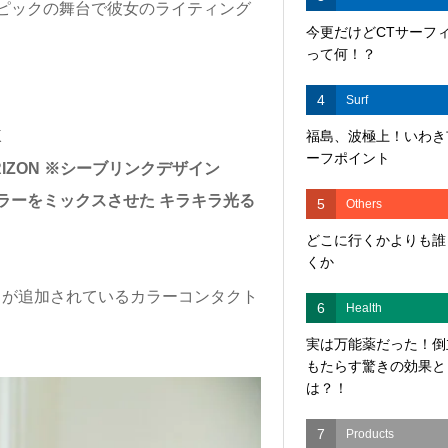
ピックの舞台で彼女のライティング
今更だけどCTサーフ
って何！？
4
Surf
福島、波極上！いわき
K
ーフポイント
IZON ※シーブリンクデザイン
ラーをミックスさせた キラキラ光る
5
Others
どこに行くかよりも誰
くか
日が追加されているカラーコンタクト
6
Health
実は万能薬だった！倒
もたらす驚きの効果と
は？！
7
Products