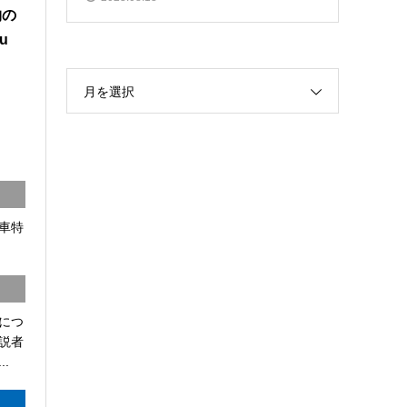
物の
u
月を選択
車特
につ
説者
.