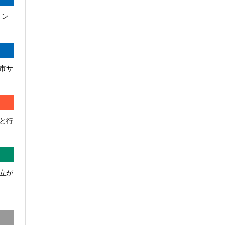
ィン
市サ
と行
立が