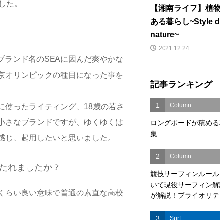
した。
【湘南ライフ】植
ある暮らし~Style d
nature~
2021.12.24
ブランド名のSEAに因んだ爽やかな
京オリンピックの種目になった事を
記事ランキング
1
Column
に使ったライティング、18歳の若さ
小さなブランドですが、ゆくゆくは
ロングボードが積める
集
だと感じ、起用したいと思いました。
2
Column
持たれましたか？
競技サーフィンルール
いて現役サーフィン解
くらい良い意味で普通の素直な高校
が解説！プライオリテ..
3
Surf