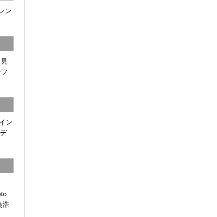
ドレン
 見
ーフ
イン
モデ
to
 粂浩