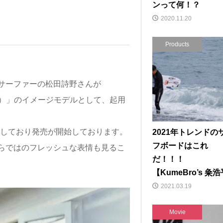
ンって何！？
2020.11.20
Products
サーファーの松田詩野さんが
）」のイメージモデルとして、起用
登場しており発売が開始しております。
2021年トレンドの
フボードはこれ
らではのフレッシュな表情も見るこ
だ！！！
【KumeBro’s 粂
2021.03.19
Movie