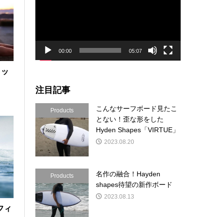
プ
レ
ー
ヤ
ー
00:00
05:07
ラッ
注目記事
こんなサーフボード見たこ
Products
とない！歪な形をした
Hyden Shapes「VIRTUE」
2023.08.20
名作の融合！Hayden
Products
shapes待望の新作ボード
2023.08.13
フィ