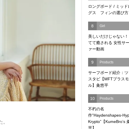
ロングボード / ミッ
グス フィンの選び方
8
Girl
美しいだけじゃない！
てて癒される 女性サ
ァー動画
9
Products
サーフボード紹介：ツ
スタビ【MFTプラス
ル】粂悠平
10
Products
不朽の名
作“Haydenshapes-Hyp
Krypto”【KumeBro’s
た。
平】