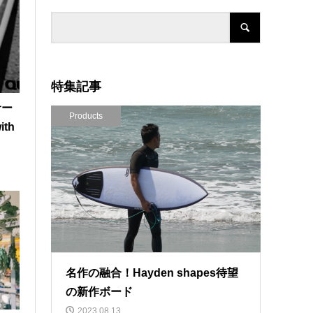
特集記事
サー
Products
th
名作の融合！Hayden shapes待望
の新作ボード
2023.08.13