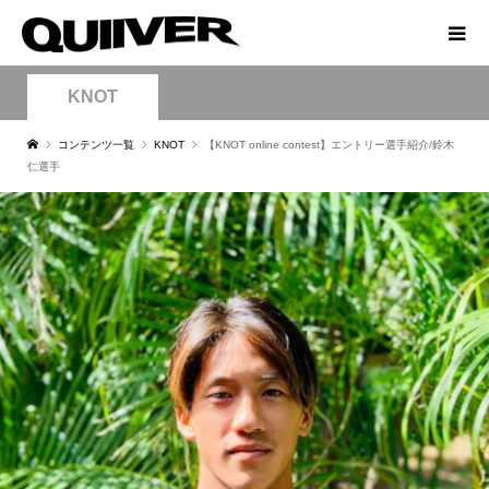
KNOT
コンテンツ一覧
KNOT
【KNOT online contest】エントリー選手紹介/鈴木
仁選手