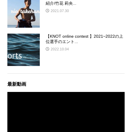
紹介/竹花 莉央...
2021.07.30
【KNOT online contest 】2021~2022の上
位選手のエント...
2022.10.04
最新動画
動
画
プ
レ
ー
ヤ