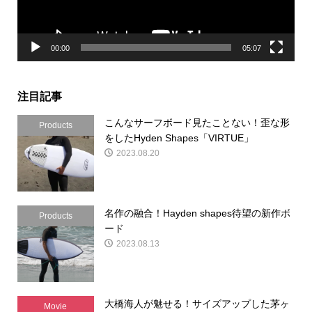
ー
00:00
05:07
注目記事
こんなサーフボード見たことない！歪な形
Products
をしたHyden Shapes「VIRTUE」
2023.08.20
名作の融合！Hayden shapes待望の新作ボ
Products
ード
2023.08.13
大橋海人が魅せる！サイズアップした茅ヶ
Movie