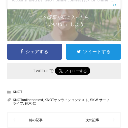
この記事が気に入ったら
「いいね !」 しよう
シェアする
ツイートする
Twitter で
KNOT
KNOTonlinecontest
,
KNOTオンラインコンテスト
,
SKW
,
サーフ
ライフ
,
鈴木 仁