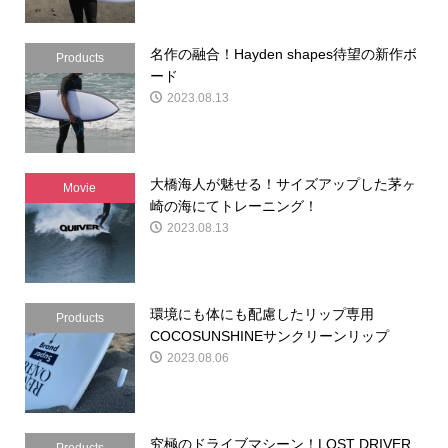
名作の融合！Hayden shapes待望の新作ボ
Products
ード
2023.08.13
大橋海人が魅せる！サイズアップした茅ヶ
Movie
崎の海にてトレーニング！
2023.08.13
環境にも体にも配慮したリップ専用
Products
COCOSUNSHINEサンクリーンリップ
2023.08.06
究極のドライブマシーン！LOST DRIVER
Products