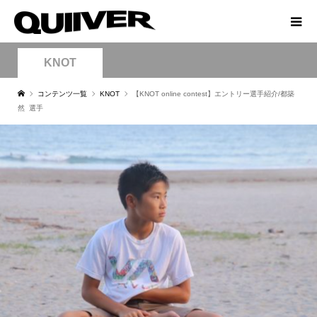
KNOT
コンテンツ一覧
KNOT
【KNOT online contest】エントリー選手紹介/都築
然 選手