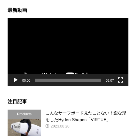
最新動画
動
画
プ
レ
ー
ヤ
ー
00:00
05:07
注目記事
こんなサーフボード見たことない！歪な形
Products
をしたHyden Shapes「VIRTUE」
2023.08.20