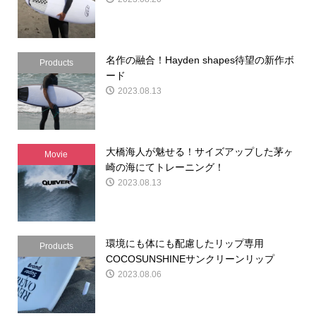
名作の融合！Hayden shapes待望の新作ボ
Products
ード
2023.08.13
大橋海人が魅せる！サイズアップした茅ヶ
Movie
崎の海にてトレーニング！
2023.08.13
環境にも体にも配慮したリップ専用
Products
COCOSUNSHINEサンクリーンリップ
2023.08.06