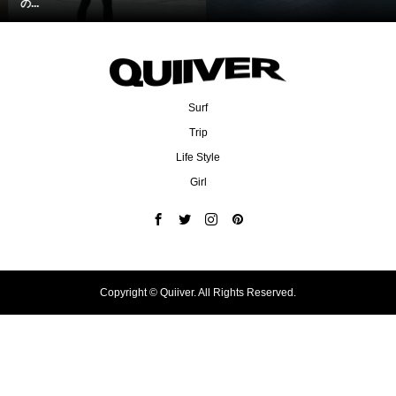
の...
Surf
Trip
Life Style
Girl
Copyright ©
Quiiver. All Rights Reserved.