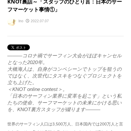
KNOT裏話～「スタッフのひとり言：日本のサー
フマーケット事情①」
Ino
2022.07.07
―――コロナ禍でサーフィン大会がほぼキャンセル
となった2020年。
大橋海人は、自身がコンペシーンでトップを狙うの
ではなく、次世代にタスキをつなぐプロジェクトを
立ち上げた。
＜KNOT online contest＞。
「日本のサーフィン業界に変革を起こす」という私
たちの使命、サーフマーケットの未来にかける思い
を、KNOT裏方スタッフが綴ります―――
世界のサーフィン人口は3,500万人、日本国内では200万人と言