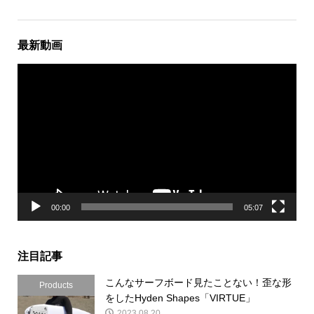
最新動画
動
画
プ
レ
ー
ヤ
ー
00:00
05:07
注目記事
こんなサーフボード見たことない！歪な形
Products
をしたHyden Shapes「VIRTUE」
2023.08.20