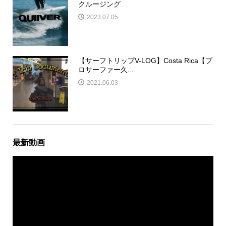
クルージング
2023.07.05
【サーフトリップV-LOG】Costa Rica【プ
ロサーファー久...
2021.06.03
最新動画
動
画
プ
レ
ー
ヤ