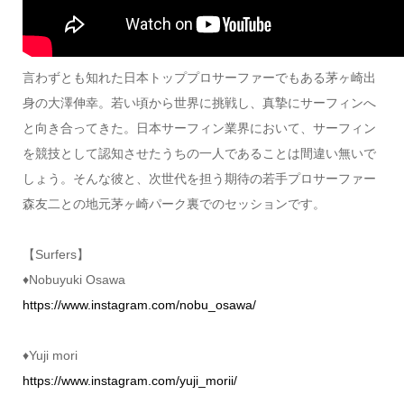
言わずとも知れた日本トッププロサーファーでもある茅ヶ崎出
身の大澤伸幸。若い頃から世界に挑戦し、真摯にサーフィンへ
と向き合ってきた。日本サーフィン業界において、サーフィン
を競技として認知させたうちの一人であることは間違い無いで
しょう。そんな彼と、次世代を担う期待の若手プロサーファー
森友二との地元茅ヶ崎パーク裏でのセッションです。
【Surfers】
♦︎Nobuyuki Osawa
https://www.instagram.com/nobu_osawa/
♦︎Yuji mori
https://www.instagram.com/yuji_morii/