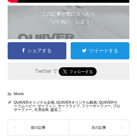
この記事が気に入ったら
「いいね !」 しよう
シェアする
ツイートする
Twitter で
Movie
QUIIVERオリジナル企画
,
QUIIVERオリジナル動画
,
QUIIVERサ
ーフムービー
,
サーフィン
,
サーフライフ
,
フリーサーファー
,
プロ
サーファー
,
大澤信幸
,
森友二