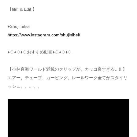
【film & Edit 】
♦︎Shuji nihei
https://www.instagram.com/shujinihei/
♦︎♢♦︎♢♦︎♢おすすめ動画♦︎♢♦︎♢♦︎♢
【小林直海ワールド満載のクリップが、カッコ良すぎる…!!!】
エアー、チューブ、カービング、レールワーク全てがスタイリ
ッシュ。。。。。