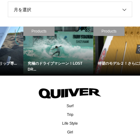
月を選択
Products
Products
待望のモデル２！さらに進化したL...
2人のワールドチャンピオンが開発...
Surf
Trip
Life Style
Girl