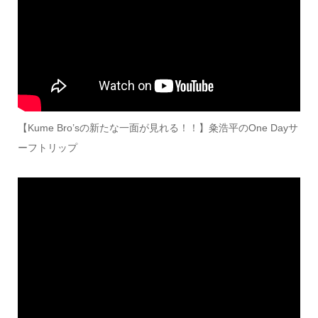
【Kume Bro’sの新たな一面が見れる！！】粂浩平のOne Dayサ
ーフトリップ