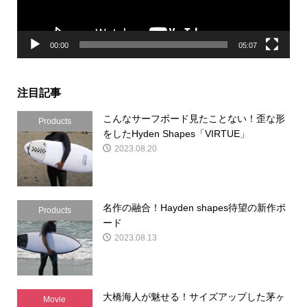
ー
00:00
05:07
注目記事
こんなサーフボード見たことない！歪な形
Products
をしたHyden Shapes「VIRTUE」
2023.08.20
名作の融合！Hayden shapes待望の新作ボ
Products
ード
2023.08.13
大橋海人が魅せる！サイズアップした茅ヶ
Movie