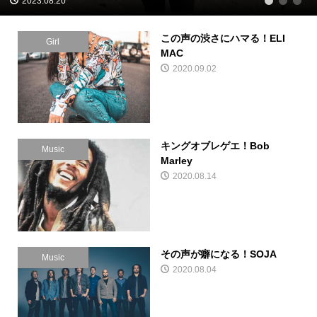
2023.08.20
1
2
3
この声の渋さにハマる！ELI
Girl
MAC
2020.09.02
キングオブレゲエ！Bob
Music
Marley
2020.08.14
その声が癖になる！SOJA
Music
2020.08.04