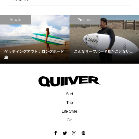
How to
Products
ゲッティングアウト：ロングボード
こんなサーフボード見たことない...
編
Surf
Trip
Life Style
Girl