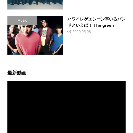
ハワイレゲエシーン率いるバン
Music
ドといえば！ The green
2020.05.08
最新動画
動
画
プ
レ
ー
ヤ
ー