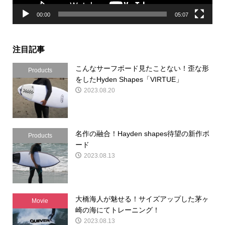
00:00
05:07
注目記事
こんなサーフボード見たことない！歪な形
Products
をしたHyden Shapes「VIRTUE」
2023.08.20
名作の融合！Hayden shapes待望の新作ボ
Products
ード
2023.08.13
大橋海人が魅せる！サイズアップした茅ヶ
Movie
崎の海にてトレーニング！
2023.08.13