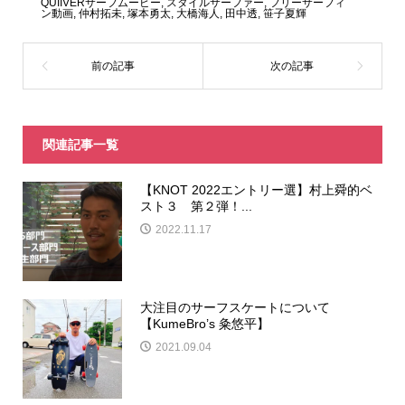
QUIIVERサーフムービー
,
スタイルサーファー
,
フリーサーフィ
ン動画
,
仲村拓未
,
塚本勇太
,
大橋海人
,
田中透
,
笹子夏輝
関連記事一覧
【KNOT 2022エントリー選】村上舜的ベ
スト３ 第２弾！...
2022.11.17
大注目のサーフスケートについて
【KumeBro’s 粂悠平】
2021.09.04