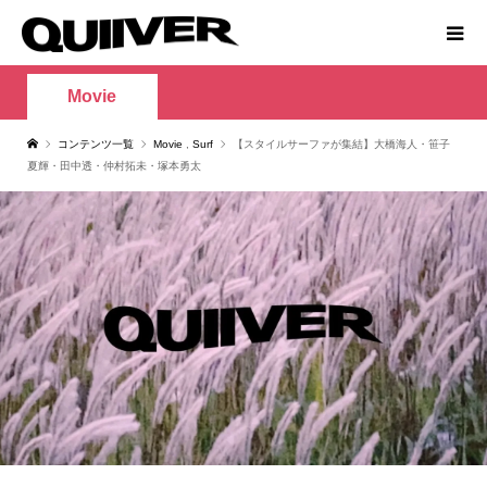
Movie
コンテンツ一覧
Movie
,
Surf
【スタイルサーファが集結】大橋海人・笹子
夏輝・田中透・仲村拓未・塚本勇太