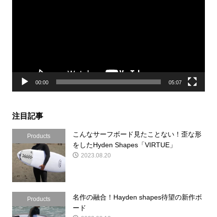
プ
レ
ー
ヤ
ー
00:00
05:07
注目記事
こんなサーフボード見たことない！歪な形
Products
をしたHyden Shapes「VIRTUE」
2023.08.20
名作の融合！Hayden shapes待望の新作ボ
Products
ード