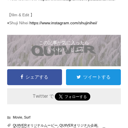
【film & Edit 】
♦︎Shuji Nihei
https://www.instagram.com/shujinihei/
この記事が気に入ったら
「いいね !」 しよう
シェアする
ツイートする
Twitter で
Movie
,
Surf
QUIIVERオリジナルムービー
,
QUIIVERオリジナル企画
,