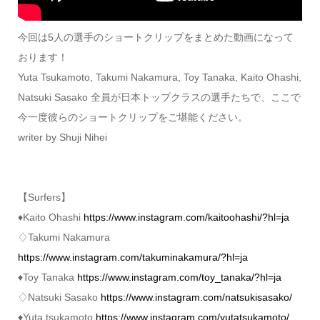
今回は5人の選手のショートクリップをまとめた動画になって
おります！
Yuta Tsukamoto, Takumi Nakamura, Toy Tanaka, Kaito Ohashi,
Natsuki Sasako 全員が日本トップクラスの選手たちで、ここで
今一度彼らのショートクリップをご堪能ください。
writer by Shuji Nihei
【Surfers】
♦︎Kaito Ohashi
https://www.instagram.com/kaitoohashi/?hl=ja
♢Takumi Nakamura
https://www.instagram.com/takuminakamura/?hl=ja
♦︎Toy Tanaka
https://www.instagram.com/toy_tanaka/?hl=ja
♢Natsuki Sasako
https://www.instagram.com/natsukisasako/
♦︎Yuta tsukamoto
https://www.instagram.com/yutatsukamoto/