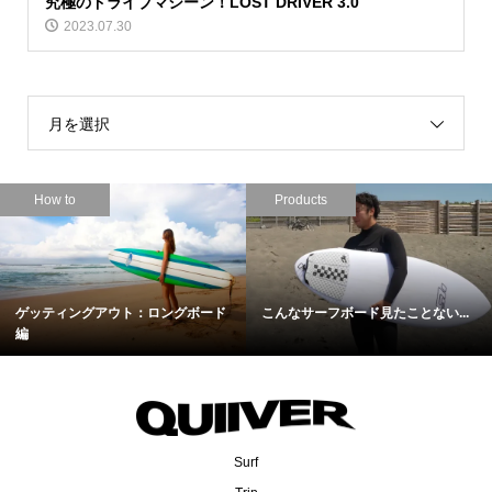
究極のドライブマシーン！LOST DRIVER 3.0
2023.07.30
月を選択
How to
Products
ゲッティングアウト：ロングボード
こんなサーフボード見たことない...
編
Surf