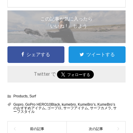
この記事が気に入ったら
「いいね !」 しよう
シェアする
ツイートする
Twitter で
Products
,
Surf
Gopro
,
GoPro HERO10Black
,
kumebro
,
KumeBro’s
,
KumeBro’s
のおすすめアイテム
,
ゴープロ
,
サーフアイテム
,
サーフカメラ
,
サ
ーフスタイル