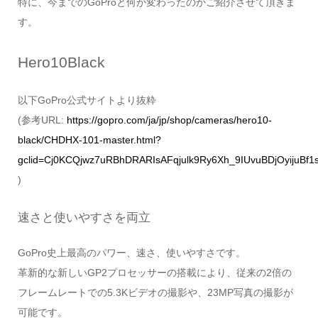
特に、今までのGoProと何が変わったのかご紹介させて頂きま
す。
Hero10Black
以下GoPro公式サイトより抜粋
(参考URL:
https://gopro.com/ja/jp/shop/cameras/hero10-
black/CHDHX-101-master.html?
gclid=Cj0KCQjwz7uRBhDRARIsAFqjulk9Ry6Xh_9IUvuBDjOyijuB
)
速さと使いやすさを両立
GoPro史上最高のパワー、速さ、使いやすさです。
革新的な新しいGP2プロセッサーの搭載により、従来の2倍の
フレームレートでの5.3Kビデオの撮影や、23MP写真の撮影が
可能です。