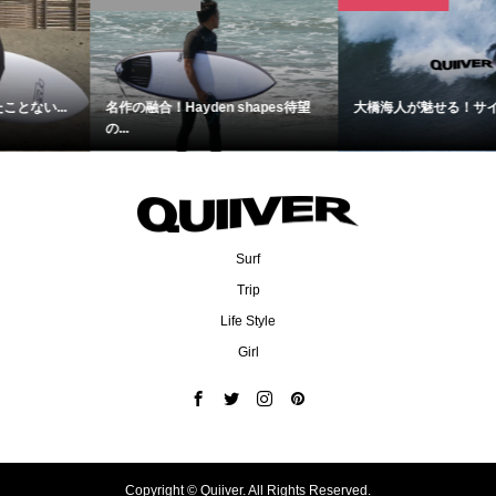
名作の融合！Hayden shapes待望
大橋海人が魅せる！サイズアップ...
の...
Surf
Trip
Life Style
Girl
Copyright ©
Quiiver. All Rights Reserved.