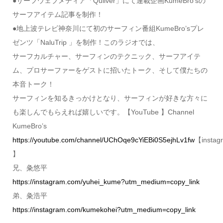
●サーフウェブメディア「Quiiver」にて連載企画KumeBro’sの
サーフアイテム記事を制作！
●地上波テレビ神奈川にて初のサーフィン番組KumeBro’sプレ
ゼンツ「NaluTrip 」を制作！このラジオでは、
サーフカルチャー、サーフィンのテクニック、サーフアイテ
ム、プロサーファーをゲストに招いたトーク、そして僕たちの
本音トーク！
サーフィンを知るきっかけとなり、サーフィンが好きな方々に
も楽しんでもらえれば嬉しいです。【YouTube 】Channel
KumeBro’s
https://youtube.com/channel/UChOqe9cYiEBi0S5ejhLv1fw
【instag
】
兄、粂悠平
https://instagram.com/yuhei_kume?utm_medium=copy_link
弟、粂浩平
https://instagram.com/kumekohei?utm_medium=copy_link