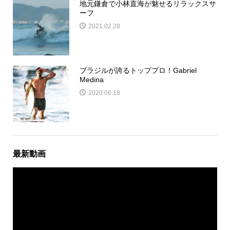
地元鎌倉で小林直海が魅せるリラックスサ
ーフ
2021.02.28
ブラジルが誇るトッププロ！Gabriel
Medina
2020.06.18
最新動画
動
画
プ
レ
ー
ヤ