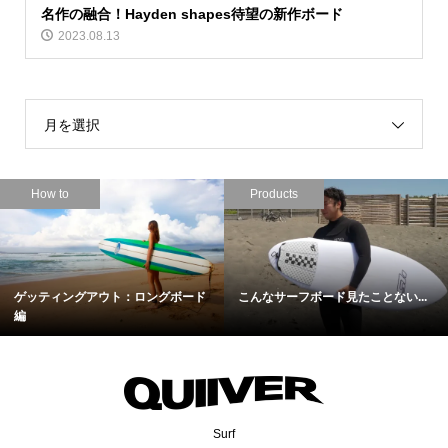
名作の融合！Hayden shapes待望の新作ボード
2023.08.13
月を選択
How to
Products
ゲッティングアウト：ロングボード
こんなサーフボード見たことない...
編
Surf