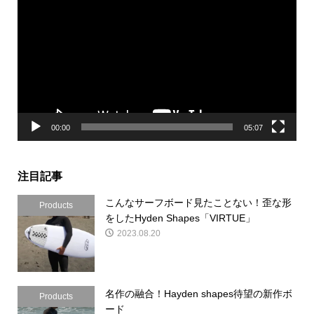
画
プ
レ
ー
ヤ
ー
00:00
05:07
注目記事
こんなサーフボード見たことない！歪な形
Products
をしたHyden Shapes「VIRTUE」
2023.08.20
名作の融合！Hayden shapes待望の新作ボ
Products
ード