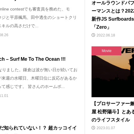
オールラウンドパ
online contestでも審査員を務めた、モ
ーマンスとは？202
ウジと平原楓馬、田中透生のショートクリ
新作JS Surfboard
キルの高さだけで...
「Zero」
08.26
2022.06.18
Movie
ch – Surf Me To The Ocean !!!
になりました。鎌倉は波が無い日が続いてお
が来週の水曜日、木曜日位に反応があるか
て感じです。 皆さんのホームポ...
11.01
【プロサーファー
屋 松野陽斗】とあ
のライフスタイル
だ知られていない！？ 超カッコイイ
2023.01.07