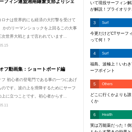
ーフィン連盟湘南鎌倉支部よりシェ
いて現役サーフィン解
が解説！プライオリテ..
コロナは世界的にも経済の大打撃を受けて
3
Surf
。 かのリーマンショックを上回るこの大事
今更だけどCTサーフ
次世界大戦とまで言われています...
って何！？
05.15
4
Surf
福島、波極上！いわき
オフ動画集：ショートボード編
ーフポイント
オフ 初心者の登竜門である事の一つにあげ
5
Others
ものです。波の上を滑降するためにサーフ
どこに行くかよりも誰
上に立つことです。初心者からす...
くか
05.11
6
Health
実は万能薬だった！倒
もたらす驚きの効果と