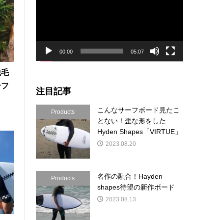
プ
レ
ー
ヤ
ー
00:00
05:07
脱毛
ーフ
注目記事
こんなサーフボード見たこ
Products
とない！歪な形をした
Hyden Shapes「VIRTUE」
！サイズアップした茅ヶ崎の海にてトレーニング！
2023.08.20
名作の融合！Hayden
Products
shapes待望の新作ボード
2023.08.13