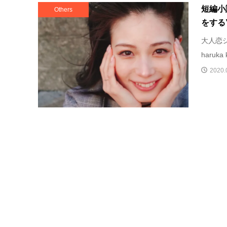
短編小
Others
をする
大人恋シ
haruka
2020.