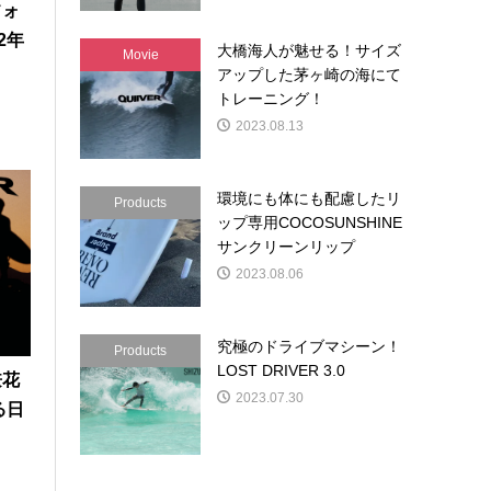
フォ
2年
大橋海人が魅せる！サイズ
Movie
s
アップした茅ヶ崎の海にて
トレーニング！
2023.08.13
環境にも体にも配慮したリ
Products
ップ専用COCOSUNSHINE
サンクリーンリップ
2023.08.06
究極のドライブマシーン！
Products
LOST DRIVER 3.0
兼花
2023.07.30
る日