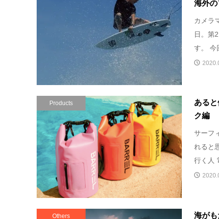
海外の
カメラ
日。第
す。 今
2020.
あると
Products
ク編
サーフ
れると
行く人 
2020.
海がも
Others