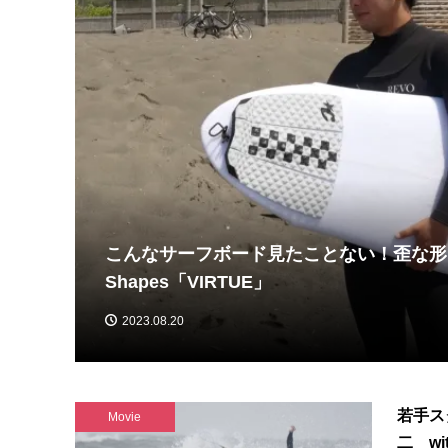
名作の融合！Hayden shapes待望の新
2023.08.13
若手ス
Movie
二 wit