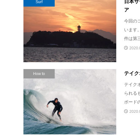
日本サ
Surf
ア
今回の
います
件は第三
2020.
テイク
How to
テイク
られる
ボードの
2020.