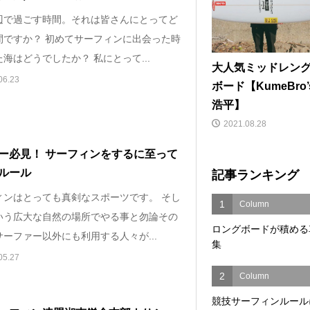
辺で過ごす時間。それは皆さんにとってど
間ですか？ 初めてサーフィンに出会った時
海はどうでしたか？ 私にとって...
大人気ミッドレン
06.23
ボード【KumeBro’
浩平】
2021.08.28
ー必見！ サーフィンをするに至って
記事ランキング
ルール
ィンはとっても真剣なスポーツです。 そし
1
Column
いう広大な自然の場所でやる事と勿論その
ロングボードが積める
ーファー以外にも利用する人々が...
集
05.27
2
Column
競技サーフィンルール