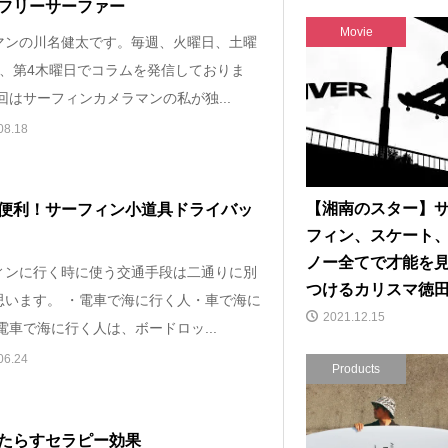
フリーサーファー
Movie
マンの川名健太です。毎週、火曜日、土曜
2、第4木曜日でコラムを発信しておりま
回はサーフィンカメラマンの私が独...
08.18
【湘南のスター】
便利！サーフィン小道具ドライバッ
フィン、スケート
ノー全てで才能を
ィンに行く時に使う交通手段は二通りに別
つけるカリスマ徳
思います。 ・電車で海に行く人・車で海に
2021.12.15
電車で海に行く人は、ボードロッ...
06.24
Products
たらすセラピー効果