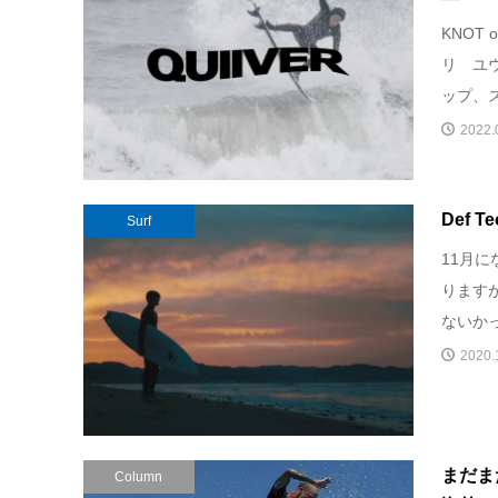
KNOT 
リ ユ
ップ、ス
2022.
Def Te
Surf
11月
ります
ないかっ
2020.
まだま
Column