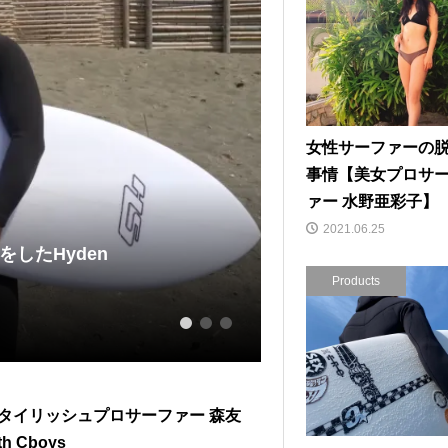
女性サーファーの
事情【美女プロサ
ァー 水野亜彩子】
2021.06.25
作ボード
大橋海人が魅せる
Products
2023.08.13
1
2
3
タイリッシュプロサーファー 森友
h Cboys