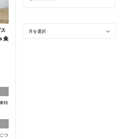
グス
月を選択
s 粂
車特
につ