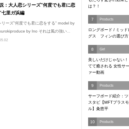
説：大人恋シリーズ”何度でも君に恋
は？！
”七里ガ浜編
7
Products
リーズ”何度でも君に恋をする” model by
ロングボード / ミッ
 kurokiproduce by Ino それは風の強い...
グス フィンの選び方
05.02
8
Girl
美しいだけじゃない！
てて癒される 女性サ
ァー動画
9
Products
サーフボード紹介：ツ
スタビ【MFTプラス
ル】粂悠平
10
Products