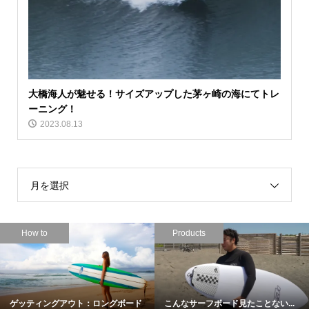
大橋海人が魅せる！サイズアップした茅ヶ崎の海にてトレ
ーニング！
2023.08.13
月を選択
How to
Products
ゲッティングアウト：ロングボード
こんなサーフボード見たことない...