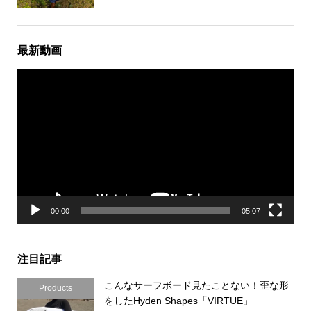
最新動画
動
画
プ
レ
ー
ヤ
ー
00:00
05:07
注目記事
こんなサーフボード見たことない！歪な形
Products
をしたHyden Shapes「VIRTUE」