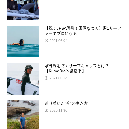
【祝：JPSA優勝！田岡なつみ】週1サーフ
ァーでプロになる
2021.06.04
紫外線を防ぐサーフキャップとは？
【KumeBro’s 粂浩平】
2021.08.14
辿り着いた”今”の生き方
2020.11.30