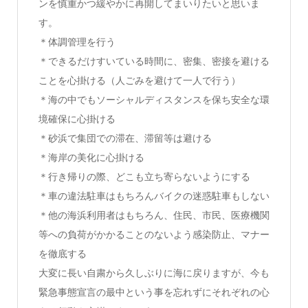
ンを慎重かつ緩やかに再開してまいりたいと思いま
す。
＊体調管理を行う
＊できるだけすいている時間に、密集、密接を避ける
ことを心掛ける（人ごみを避けて一人で行う）
＊海の中でもソーシャルディスタンスを保ち安全な環
境確保に心掛ける
＊砂浜で集団での滞在、滞留等は避ける
＊海岸の美化に心掛ける
＊行き帰りの際、どこも立ち寄らないようにする
＊車の違法駐車はもちろんバイクの迷惑駐車もしない
＊他の海浜利用者はもちろん、住民、市民、医療機関
等への負荷がかかることのないよう感染防止、マナー
を徹底する
大変に長い自粛から久しぶりに海に戻りますが、今も
緊急事態宣言の最中という事を忘れずにそれぞれの心