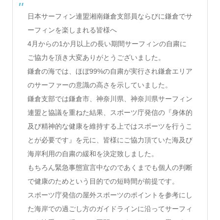
日本サーフィン連盟湘南鎌倉支部員ならびに鎌倉でサ
ーフィンを楽しまれる皆様へ
4月からの1か月以上の長い期間サーフィンの自粛に
ご協力を頂き大変ありがとうございました。
鎌倉の海では、ほぼ99%の自粛が実行され鎌倉エリア
のサーファーの意識の高さを示していました。
鎌倉支部では鎌倉市、神奈川県、神奈川県サーフィン
連盟と協議を重ねた結果、スポーツ庁発信の『身体的
及び精神的な健康を維持する上ではスポーツを行うこ
とが必要です』を元に、皆様にご協力頂ていた海及び
海岸利用の自粛の緩和を決定致しました。
もちろん緊急事態宣言中なのであくまでも個人の判断
で健康のためという目的での短時間が前提です。
スポーツ庁発信の屋外スポーツのポイントを参考にし
た海岸での過ごし方のガイドラインに沿ってサーフィ