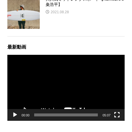
粂浩平】
2021.08.28
最新動画
動
画
プ
レ
ー
ヤ
ー
00:00
05:07