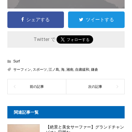
シェアする
ツイートする
Twitter で
Surf
サーフィン
,
スポーツ
,
江ノ島
,
海
,
湘南
,
自粛緩和
,
鎌倉
関連記事一覧
【絶景と美女サーファー】グランドチャン