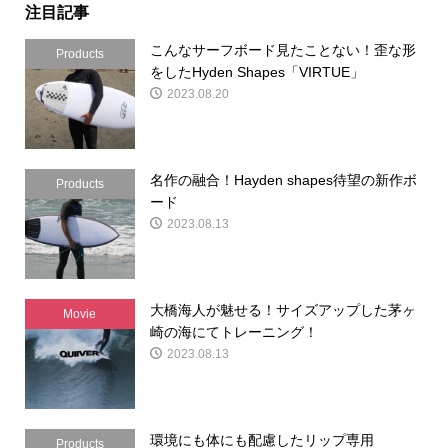
注目記事
こんなサーフボード見たことない！歪な形
Products
をしたHyden Shapes「VIRTUE」
2023.08.20
名作の融合！Hayden shapes待望の新作ボ
Products
ード
2023.08.13
大橋海人が魅せる！サイズアップした茅ヶ
Movie
崎の海にてトレーニング！
2023.08.13
環境にも体にも配慮したリップ専用
Products