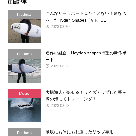
注目記事
こんなサーフボード見たことない！歪な形
Products
をしたHyden Shapes「VIRTUE」
2023.08.20
名作の融合！Hayden shapes待望の新作ボ
Products
ード
2023.08.13
大橋海人が魅せる！サイズアップした茅ヶ
Movie
崎の海にてトレーニング！
2023.08.13
環境にも体にも配慮したリップ専用
Products