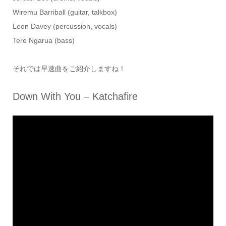
Wiremu Barriball (guitar, talkbox)
Leon Davey (percussion, vocals)
Tere Ngarua (bass)
それでは早速曲をご紹介しますね！
Down With You – Katchafire