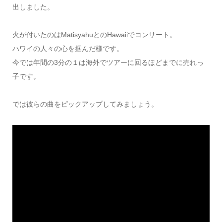
出しました。
火が付いたのはMatisyahuとのHawaiiでコンサート。
ハワイの人々の心を掴んだ様です。
今では年間の3分の１は海外でツアーに回るほどまでに売れっ
子です。
では彼らの曲をピックアップしてみましょう。