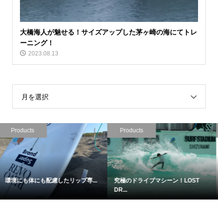
大橋海人が魅せる！サイズアップした茅ヶ崎の海にてトレ
ーニング！
2023.08.13
月を選択
Products
Products
待望のモデル２！さらに進化したL...
2人のワールドチャンピオンが開発...