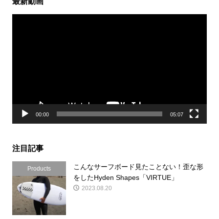
最新動画
動
画
プ
レ
ー
ヤ
ー
00:00
05:07
注目記事
こんなサーフボード見たことない！歪な形
Products
をしたHyden Shapes「VIRTUE」
2023.08.20