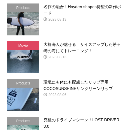
名作の融合！Hayden shapes待望の新作ボ
Products
ード
2023.08.13
大橋海人が魅せる！サイズアップした茅ヶ
Movie
崎の海にてトレーニング！
2023.08.13
環境にも体にも配慮したリップ専用
Products
COCOSUNSHINEサンクリーンリップ
2023.08.06
究極のドライブマシーン！LOST DRIVER
Products
3.0