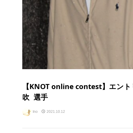
【KNOT online contest】
吹 選手
Ino
2021.10.12