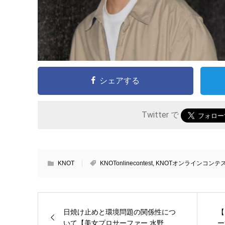
シェアする
Twitter で
KNOT
KNOTonlinecontest
,
KNOTオンラインコンテ
日焼け止めと環境問題の関係性につ
【
いて【美女プロサーファー 水野...
ー