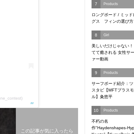
7
Products
ロングボード / ミッ
グス フィンの選び方
8
Girl
美しいだけじゃない！
てて癒される 女性サ
ァー動画
9
Products
サーフボード紹介：ツ
スタビ【MFTプラス
ル】粂悠平
ine_contest)
10
Products
不朽の名
作“Haydenshapes-Hyp
この記事が気に入ったら