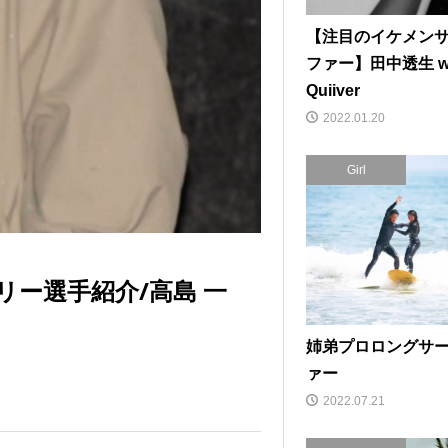
【注目のイケメン
ファー】田中透生 wi
Quiiver
2022.01.20
Girl
エントリー選手紹介/高島 一
姉弟プロロングサ
ァー
2022.07.21