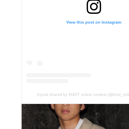
View this post on Instagram
A post shared by KNOT online contest (@knot_onl