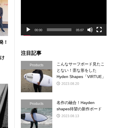
プ
レ
ー
ヤ
ー
00:00
05:07
南発！
注目記事
架け
こんなサーフボード見たこ
Products
とない！歪な形をした
Hyden Shapes「VIRTUE」
2023.08.20
名作の融合！Hayden
Products
shapes待望の新作ボード
2023.08.13