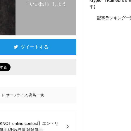
Krypto”【KumeBro’s
「いいね !」 しよう
平】
記事ランキング一
ツイートする
スト
,
サーフライフ
,
高島 一吹
KNOT online contest】エントリ
選手紹介/行廣 誠波選手