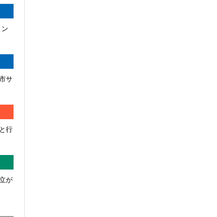
ィン
市サ
と行
立が