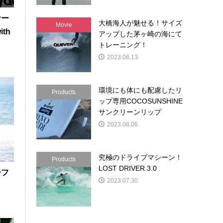
サー
大橋海人が魅せる！サイズ
Movie
th
アップした茅ヶ崎の海にて
トレーニング！
2023.08.13
環境にも体にも配慮したリ
Products
ップ専用COCOSUNSHINE
サンクリーンリップ
2023.08.06
究極のドライブマシーン！
Products
LOST DRIVER 3.0
ーフ
2023.07.30