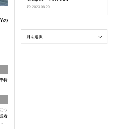
2023.08.20
ロ
XYの
月を選択
車特
につ
説者
.