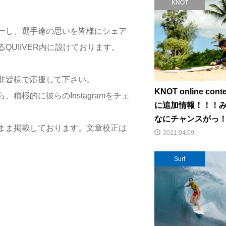
KNOT
ーし、選手達の思いを皆様にシェア
UIIVER内に設けております。
非皆様で応援して下さい。
KNOT online conte
極的に彼らのInstagramをチェ
に追加情報！！！
なにチャンスがっ
まま掲載しております。文章校正は
2021.04.09
Surf