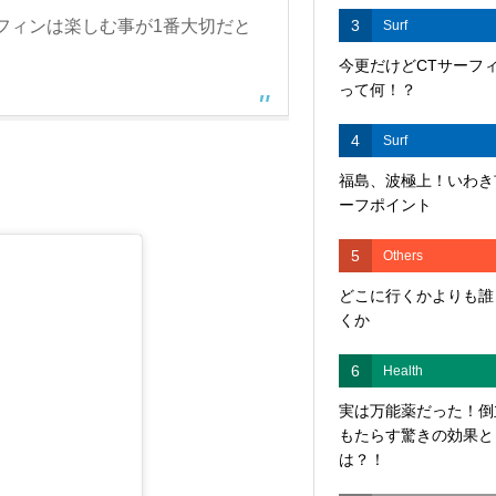
3
フィンは楽しむ事が1番大切だと
Surf
今更だけどCTサーフ
って何！？
4
Surf
福島、波極上！いわき
ーフポイント
5
Others
どこに行くかよりも誰
くか
6
Health
実は万能薬だった！倒
もたらす驚きの効果と
は？！