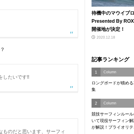
待機中のマウイプ
Presented By RO
開催地が決定！
2020.12.18
か？
記事ランキング
1
Column
したいです‼︎
ロングボードが積める
集
2
Column
競技サーフィンルール
いて現役サーフィン解
が解説！プライオリテ..
なものだと思います、サーフィ