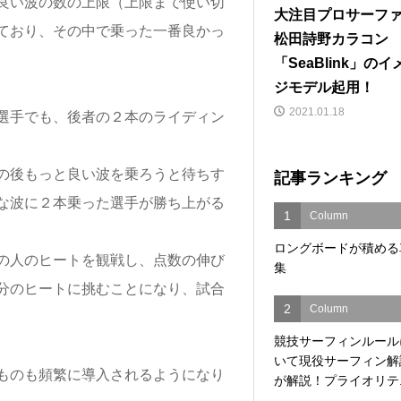
良い波の数の上限（上限まで使い切
大注目プロサーフ
ており、その中で乗った一番良かっ
松田詩野カラコン
「SeaBlink」のイ
ジモデル起用！
2021.01.18
選手でも、後者の２本のライディン
。
記事ランキング
の後もっと良い波を乗ろうと待ちす
な波に２本乗った選手が勝ち上がる
1
Column
ロングボードが積める
の人のヒートを観戦し、点数の伸び
集
分のヒートに挑むことになり、試合
2
Column
競技サーフィンルール
いて現役サーフィン解
ものも頻繁に導入されるようになり
が解説！プライオリテ..