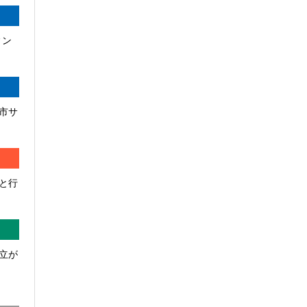
ィン
市サ
と行
立が