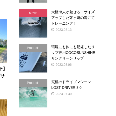
大橋海人が魅せる！サイズ
Movie
アップした茅ヶ崎の海にて
トレーニング！
2023.08.13
環境にも体にも配慮したリ
Products
ップ専用COCOSUNSHINE
サンクリーンリップ
2023.08.06
悠平】
ズサ
究極のドライブマシーン！
」
Products
LOST DRIVER 3.0
2023.07.30