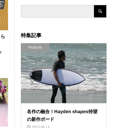
特集記事
さら
Products
ッ
名作の融合！Hayden shapes待望
の新作ボード
2023.08.13