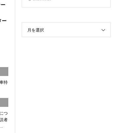
ァー
メー
月を選択
車特
につ
説者
.