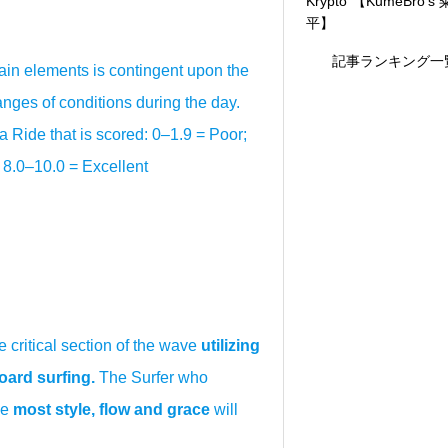
Krypto”【KumeBro’s
平】
記事ランキング一
tain elements is contingent upon the
anges of conditions during the day.
 Ride that is scored: 0–1.9 = Poor;
 8.0–10.0 = Excellent
 critical section of the wave
utilizing
oard surfing.
The Surfer who
he
most style, flow and grace
will