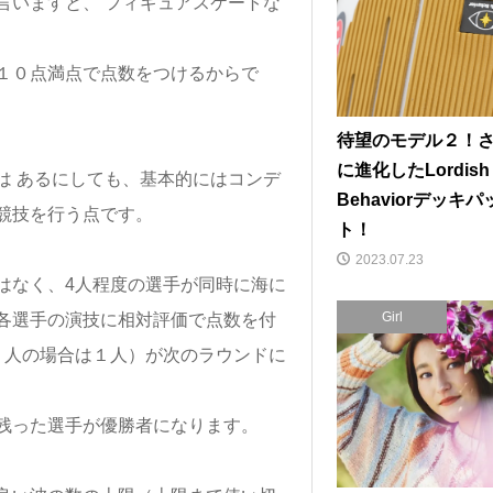
言いますと、 フィギュアスケートな
１０点満点で点数をつけるからで
待望のモデル２！
に進化したLordish
は あるにしても、基本的にはコンデ
Behaviorデッキパ
競技を行う点です。
ト！
2023.07.23
はなく、4人程度の選手が同時に海に
Girl
各選手の演技に相対評価で点数を付
２人の場合は１人）が次のラウンドに
残った選手が優勝者になります。