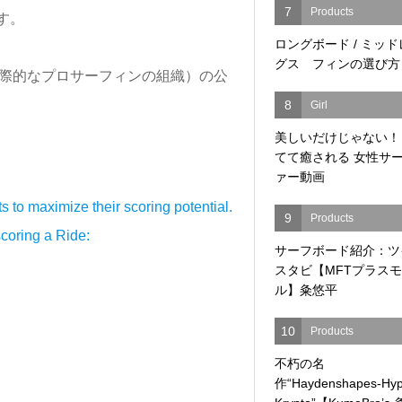
7
Products
す。
ロングボード / ミッ
グス フィンの選び方
国際的なプロサーフィンの組織）の公
8
Girl
美しいだけじゃない！
てて癒される 女性サ
ァー動画
 to maximize their scoring potential.
9
Products
coring a Ride:
サーフボード紹介：ツ
スタビ【MFTプラス
ル】粂悠平
10
Products
不朽の名
作“Haydenshapes-Hyp