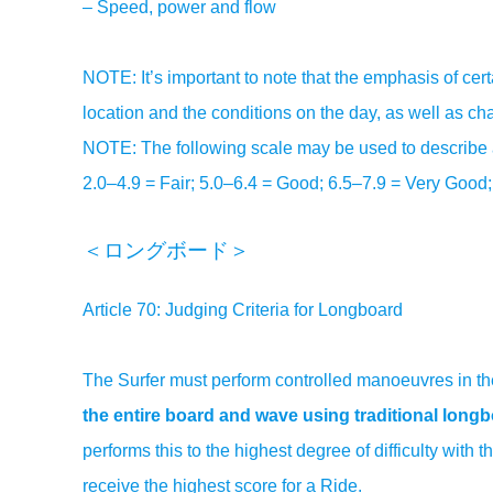
– Speed, power and flow
NOTE: It’s important to note that the emphasis of cer
location and the conditions on the day, as well as ch
NOTE: The following scale may be used to describe a
2.0–4.9 = Fair; 5.0–6.4 = Good; 6.5–7.9 = Very Good;
＜ロングボード＞
Article 70: Judging Criteria for Longboard
The Surfer must perform controlled manoeuvres in the
the entire board and wave using traditional longb
performs this to the highest degree of difficulty with t
receive the highest score for a Ride.