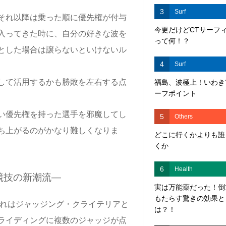
3
Surf
それ以降は乗った順に優先権が付与
今更だけどCTサーフ
入ってきた時に、自分の好きな波を
って何！？
とした場合は譲らないといけないル
4
Surf
して活用するかも勝敗を左右する点
福島、波極上！いわき
ーフポイント
い優先権を持った選手を邪魔してし
5
Others
ち上がるのがかなり難しくなりま
どこに行くかよりも誰
くか
6
Health
競技の新潮流—
実は万能薬だった！倒
もたらす驚きの効果と
これはジャッジング・クライテリアと
は？！
ライディングに複数のジャッジが点