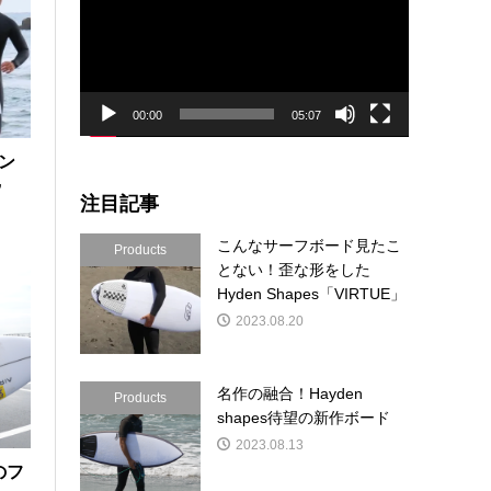
プ
レ
ー
ヤ
ー
00:00
05:07
イン
”
注目記事
こんなサーフボード見たこ
Products
とない！歪な形をした
Hyden Shapes「VIRTUE」
2023.08.20
名作の融合！Hayden
Products
shapes待望の新作ボード
2023.08.13
rのフ