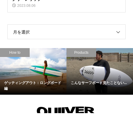
2023.08.06
月を選択
Products
Movie
名作の融合！Hayden shapes待望
大橋海人が魅せる！サイズアップ...
の...
Surf
Trip