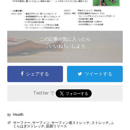
この記事が気に入ったら
「いいね !」 しよう
シェアする
ツイートする
Twitter で
Health
サーファー
,
サーフィン
,
サーフィン後ストレッチ
,
ストレッチ
,
ふ
くらはぎストレッチ
,
筋膜リリース